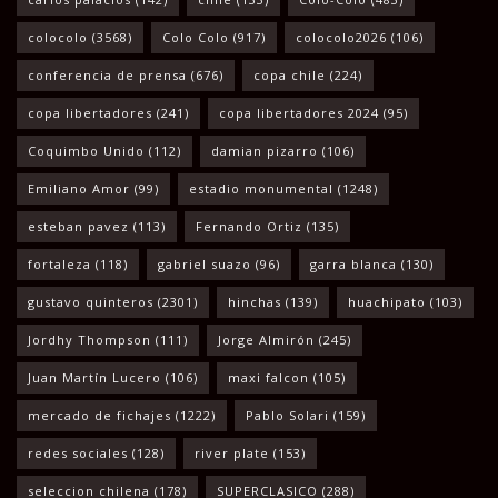
colocolo
(3568)
Colo Colo
(917)
colocolo2026
(106)
conferencia de prensa
(676)
copa chile
(224)
copa libertadores
(241)
copa libertadores 2024
(95)
Coquimbo Unido
(112)
damian pizarro
(106)
Emiliano Amor
(99)
estadio monumental
(1248)
esteban pavez
(113)
Fernando Ortiz
(135)
fortaleza
(118)
gabriel suazo
(96)
garra blanca
(130)
gustavo quinteros
(2301)
hinchas
(139)
huachipato
(103)
Jordhy Thompson
(111)
Jorge Almirón
(245)
Juan Martín Lucero
(106)
maxi falcon
(105)
mercado de fichajes
(1222)
Pablo Solari
(159)
redes sociales
(128)
river plate
(153)
seleccion chilena
(178)
SUPERCLASICO
(288)