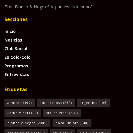
El de Blanco & Negro S.A. puedes clickear
acá
.
Secciones
Inicio
Noticias
Club Social
Ex Colo-Colo
Programas
Entrevistas
Etiquetas
almiron
(197)
anibal mosa
(232)
argentina
(105)
Artuo Vidal
(121)
arturo vidal
(240)
blanco y Negro
(2085)
boca juniors
(148)
carlos palacios
(142)
chile
(133)
Colo-Colo
(483)