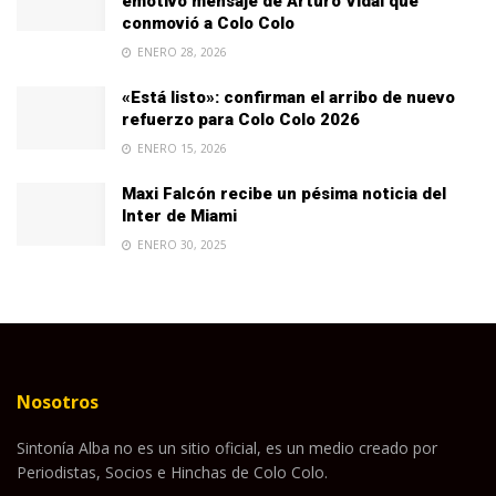
emotivo mensaje de Arturo Vidal que
conmovió a Colo Colo
ENERO 28, 2026
«Está listo»: confirman el arribo de nuevo
refuerzo para Colo Colo 2026
ENERO 15, 2026
Maxi Falcón recibe un pésima noticia del
Inter de Miami
ENERO 30, 2025
Nosotros
Sintonía Alba no es un sitio oficial, es un medio creado por
Periodistas, Socios e Hinchas de Colo Colo.