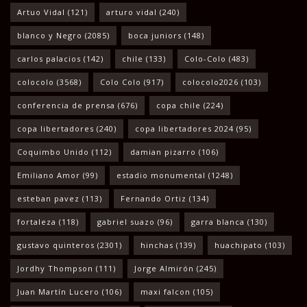
Artuo Vidal
(121)
arturo vidal
(240)
blanco y Negro
(2085)
boca juniors
(148)
carlos palacios
(142)
chile
(133)
Colo-Colo
(483)
colocolo
(3568)
Colo Colo
(917)
colocolo2026
(103)
conferencia de prensa
(676)
copa chile
(224)
copa libertadores
(240)
copa libertadores 2024
(95)
Coquimbo Unido
(112)
damian pizarro
(106)
Emiliano Amor
(99)
estadio monumental
(1248)
esteban pavez
(113)
Fernando Ortiz
(134)
fortaleza
(118)
gabriel suazo
(96)
garra blanca
(130)
gustavo quinteros
(2301)
hinchas
(139)
huachipato
(103)
Jordhy Thompson
(111)
Jorge Almirón
(245)
Juan Martín Lucero
(106)
maxi falcon
(105)