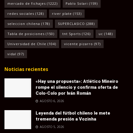
mercado de fichajes
(1222)
Pablo Solari
(159)
redes sociales
(128)
river plate
(153)
seleccion chilena
(178)
SUPERCLASICO
(288)
Tabla de posiciones
(150)
tnt Sports
(126)
uc
(148)
Universidad de Chile
(104)
vicente pizarro
(97)
vidal
(97)
Noticias recientes
«Hay una propuesta»: Atlético Mineiro
rompe el silencio y confirma oferta de
Colo-Colo por Iván Román
AGOSTO 6, 2026
Leyenda del fútbol chileno le mete
tremenda presión a Vozinha
AGOSTO 5, 2026