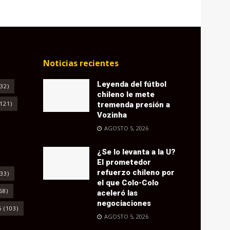
Noticias recientes
Leyenda del fútbol
32)
chileno le mete
121)
tremenda presión a
Vozinha
AGOSTO 5, 2026
¿Se lo levanta a la U?
El prometedor
refuerzo chileno por
33)
el que Colo-Colo
68)
aceleró las
negociaciones
6
(103)
AGOSTO 5, 2026