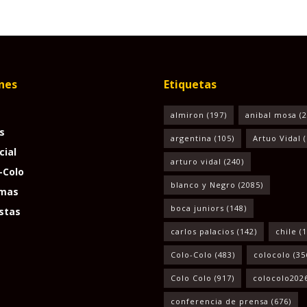
nes
Etiquetas
almiron
(197)
anibal mosa
(2
s
argentina
(105)
Artuo Vidal
(
cial
arturo vidal
(240)
-Colo
blanco y Negro
(2085)
mas
boca juniors
(148)
stas
carlos palacios
(142)
chile
(1
Colo-Colo
(483)
colocolo
(35
Colo Colo
(917)
colocolo202
conferencia de prensa
(676)