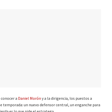
a conocer a
Daniel Morón
y a la dirigencia, los puestos a
nte temporada: un nuevo defensor central, un enganche para
rda es lo que pide el estratega.