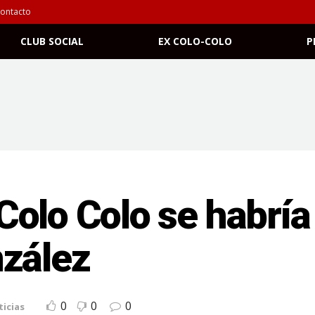
ontacto
CLUB SOCIAL
EX COLO-COLO
P
olo Colo se habría
nzález
0
0
0
icias