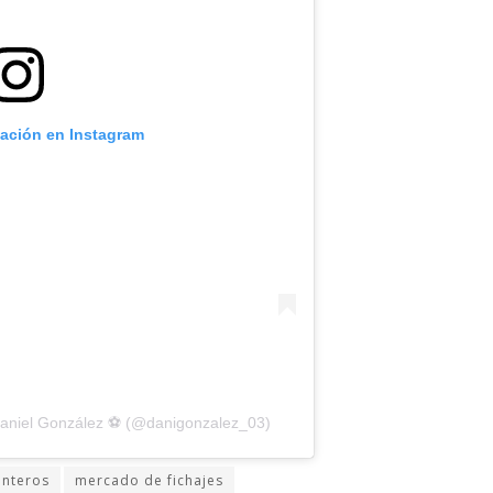
cación en Instagram
Daniel González ⚽️ (@danigonzalez_03)
interos
mercado de fichajes