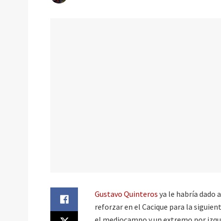
Gustavo Quinteros
ya le habría dado 
reforzar en el Cacique para la siguie
el mediocampo y un extremo por izquie