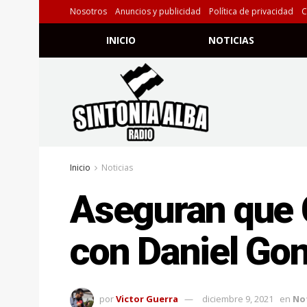
Nosotros
Anuncios y publicidad
Política de privacidad
C
INICIO
NOTICIAS
Inicio
Noticias
Aseguran que C
con Daniel Go
por
Victor Guerra
diciembre 9, 2021
en
Not