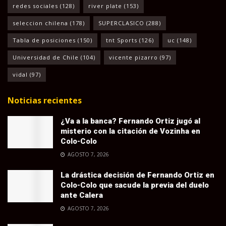
redes sociales
(128)
river plate
(153)
seleccion chilena
(178)
SUPERCLASICO
(288)
Tabla de posiciones
(150)
tnt Sports
(126)
uc
(148)
Universidad de Chile
(104)
vicente pizarro
(97)
vidal
(97)
Noticias recientes
¿Va a la banca? Fernando Ortiz jugó al
misterio con la citación de Vozinha en
Colo-Colo
AGOSTO 7, 2026
La drástica decisión de Fernando Ortiz en
Colo-Colo que sacude la previa del duelo
ante Calera
AGOSTO 7, 2026