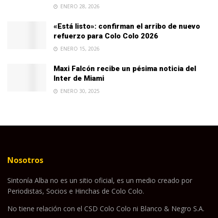
ENERO 28, 2026
«Está listo»: confirman el arribo de nuevo
refuerzo para Colo Colo 2026
ENERO 15, 2026
Maxi Falcón recibe un pésima noticia del
Inter de Miami
ENERO 30, 2025
Nosotros
Sintonía Alba no es un sitio oficial, es un medio creado por
Periodistas, Socios e Hinchas de Colo Colo.
No tiene relación con el CSD Colo Colo ni Blanco & Negro S.A.