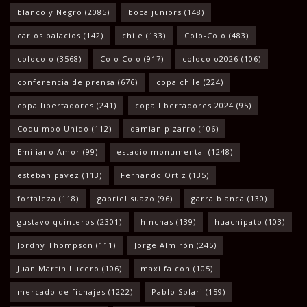
blanco y Negro
(2085)
boca juniors
(148)
carlos palacios
(142)
chile
(133)
Colo-Colo
(483)
colocolo
(3568)
Colo Colo
(917)
colocolo2026
(106)
conferencia de prensa
(676)
copa chile
(224)
copa libertadores
(241)
copa libertadores 2024
(95)
Coquimbo Unido
(112)
damian pizarro
(106)
Emiliano Amor
(99)
estadio monumental
(1248)
esteban pavez
(113)
Fernando Ortiz
(135)
fortaleza
(118)
gabriel suazo
(96)
garra blanca
(130)
gustavo quinteros
(2301)
hinchas
(139)
huachipato
(103)
Jordhy Thompson
(111)
Jorge Almirón
(245)
Juan Martín Lucero
(106)
maxi falcon
(105)
mercado de fichajes
(1222)
Pablo Solari
(159)