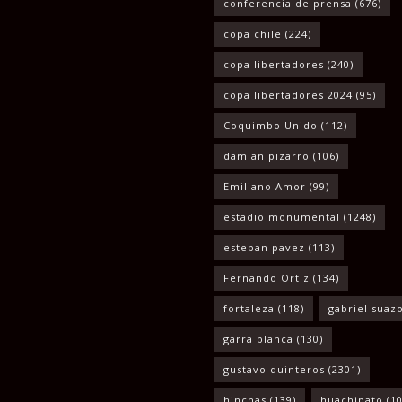
conferencia de prensa
(676)
copa chile
(224)
copa libertadores
(240)
copa libertadores 2024
(95)
Coquimbo Unido
(112)
damian pizarro
(106)
Emiliano Amor
(99)
estadio monumental
(1248)
esteban pavez
(113)
Fernando Ortiz
(134)
fortaleza
(118)
gabriel suaz
garra blanca
(130)
gustavo quinteros
(2301)
hinchas
(139)
huachipato
(10