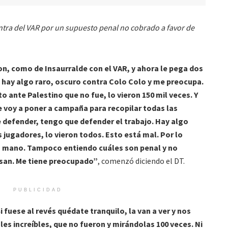
ontra del VAR por un supuesto penal no cobrado a favor de
, como de Insaurralde con el VAR, y ahora le pega dos
Acá hay algo raro, oscuro contra Colo Colo y me preocupa.
 ante Palestino que no fue, lo vieron 150 mil veces. Y
Me voy a poner a campaña para recopilar todas las
 defender, tengo que defender el trabajo. Hay algo
s jugadores, lo vieron todos. Esto está mal. Por lo
la mano. Tampoco entiendo cuáles son penal y no
isan. Me tiene preocupado”
, comenzó diciendo el DT.
PUBLICIDAD
i fuese al revés quédate tranquilo, la van a ver y nos
es increíbles, que no fueron y mirándolas 100 veces. Ni