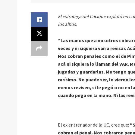
El estratega del Cacique explotó en c
los albos.
“Las manos que a nosotros cobraron
veces y ni siquiera van a revisar. 
Nos cobran penales como el de Pinto
acá ni siquiera lo llaman del VAR. 
jugadas y guardarlas. Me tengo que
rarísimo. No puede ser, lo vieron lo
menos revisen, si le pegó o no en 
cuando pega en la mano. Ni las rev
El ex entrenador de la UC, cree que:
“S
cobran el penal. Nos cobraron penal