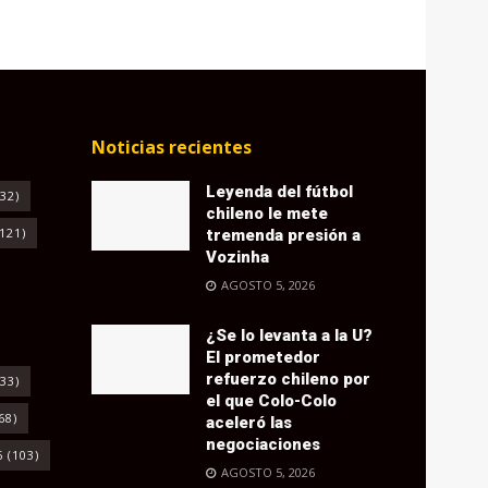
Noticias recientes
Leyenda del fútbol
32)
chileno le mete
121)
tremenda presión a
Vozinha
AGOSTO 5, 2026
¿Se lo levanta a la U?
El prometedor
refuerzo chileno por
33)
el que Colo-Colo
68)
aceleró las
negociaciones
6
(103)
AGOSTO 5, 2026