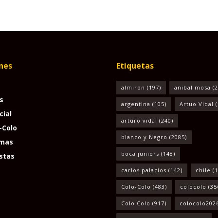
nes
Etiquetas
almiron
(197)
anibal mosa
(2
s
argentina
(105)
Artuo Vidal
(
cial
arturo vidal
(240)
-Colo
blanco y Negro
(2085)
mas
boca juniors
(148)
stas
carlos palacios
(142)
chile
(1
Colo-Colo
(483)
colocolo
(35
Colo Colo
(917)
colocolo202