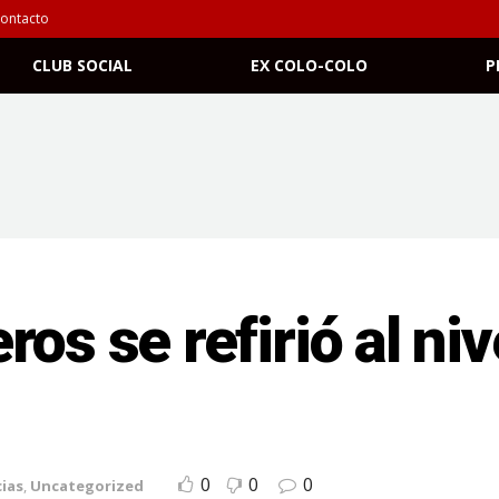
ontacto
CLUB SOCIAL
EX COLO-COLO
P
os se refirió al nive
0
0
0
ias
,
Uncategorized