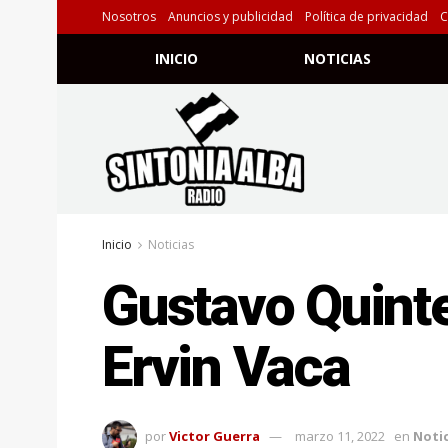
Nosotros
Anuncios y publicidad
Política de privacidad
C
INICIO
NOTICIAS
Inicio
Noticias
Gustavo Quinter
Ervin Vaca
por
Victor Guerra
marzo 11, 2022
en
Notic