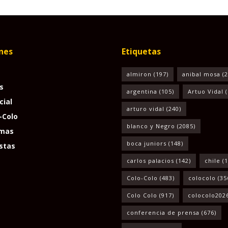
nes
Etiquetas
almiron
(197)
anibal mosa
(2
s
argentina
(105)
Artuo Vidal
(
cial
arturo vidal
(240)
-Colo
blanco y Negro
(2085)
mas
boca juniors
(148)
stas
carlos palacios
(142)
chile
(1
Colo-Colo
(483)
colocolo
(35
Colo Colo
(917)
colocolo202
conferencia de prensa
(676)