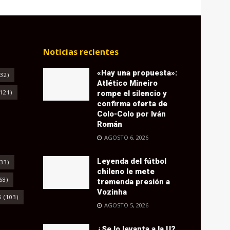
Noticias recientes
«Hay una propuesta»:
32)
Atlético Mineiro
121)
rompe el silencio y
confirma oferta de
Colo-Colo por Iván
Román
AGOSTO 6, 2026
Leyenda del fútbol
33)
chileno le mete
68)
tremenda presión a
Vozinha
6
(103)
AGOSTO 5, 2026
¿Se lo levanta a la U?