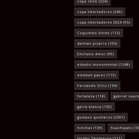
copa chile
(224)
copa libertadores
(240)
copa libertadores 2024
(95)
Coquimbo Unido
(112)
damian pizarro
(106)
Emiliano Amor
(99)
estadio monumental
(1248)
esteban pavez
(113)
Fernando Ortiz
(134)
fortaleza
(118)
gabriel suaz
garra blanca
(130)
gustavo quinteros
(2301)
hinchas
(139)
huachipato
(10
Jordhy Thompson
(111)