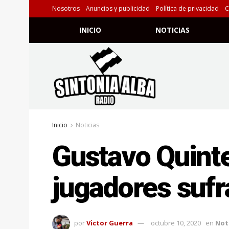
Nosotros
Anuncios y publicidad
Política de privacidad
C
INICIO
NOTICIAS
Inicio
Noticias
Gustavo Quinte
jugadores sufr
por
Victor Guerra
octubre 10, 2020
en
Not