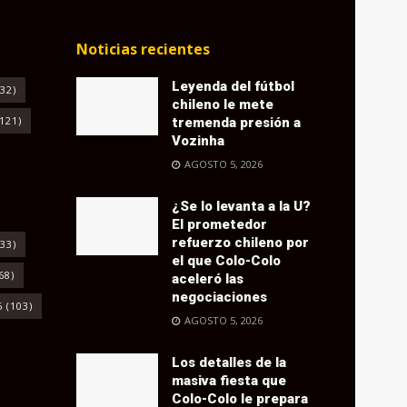
Noticias recientes
Leyenda del fútbol
32)
chileno le mete
121)
tremenda presión a
Vozinha
AGOSTO 5, 2026
¿Se lo levanta a la U?
El prometedor
refuerzo chileno por
33)
el que Colo-Colo
68)
aceleró las
negociaciones
6
(103)
AGOSTO 5, 2026
Los detalles de la
masiva fiesta que
Colo-Colo le prepara