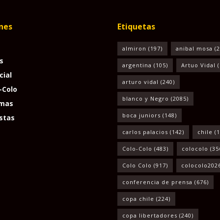
nes
Etiquetas
almiron
(197)
anibal mosa
(2
s
argentina
(105)
Artuo Vidal
(
cial
arturo vidal
(240)
-Colo
blanco y Negro
(2085)
mas
boca juniors
(148)
stas
carlos palacios
(142)
chile
(1
Colo-Colo
(483)
colocolo
(35
Colo Colo
(917)
colocolo202
conferencia de prensa
(676)
copa chile
(224)
copa libertadores
(240)