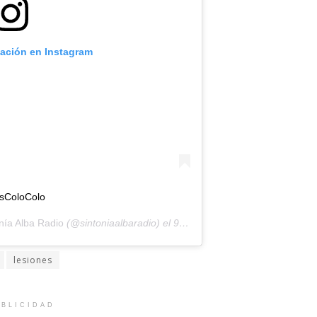
cación en Instagram
sColoColo
nía Alba Radio
(@sintoniaalbaradio) el
9 de Oct de 2020 a las 4:24 PDT
lesiones
BLICIDAD