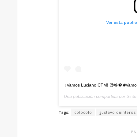
Ver esta publi
¡Vamos Luciano CTM! 😍🤟⚽ #Vamo
Una publicación compartida por
Sinto
Tags:
colocolo
gustavo quinteros
PU