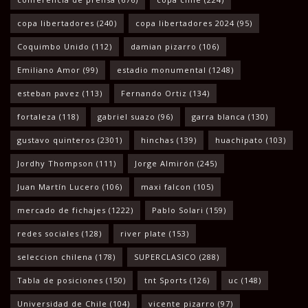
copa libertadores
(240)
copa libertadores 2024
(95)
Coquimbo Unido
(112)
damian pizarro
(106)
Emiliano Amor
(99)
estadio monumental
(1248)
esteban pavez
(113)
Fernando Ortiz
(134)
fortaleza
(118)
gabriel suazo
(96)
garra blanca
(130)
gustavo quinteros
(2301)
hinchas
(139)
huachipato
(103)
Jordhy Thompson
(111)
Jorge Almirón
(245)
Juan Martín Lucero
(106)
maxi falcon
(105)
mercado de fichajes
(1222)
Pablo Solari
(159)
redes sociales
(128)
river plate
(153)
seleccion chilena
(178)
SUPERCLASICO
(288)
Tabla de posiciones
(150)
tnt Sports
(126)
uc
(148)
Universidad de Chile
(104)
vicente pizarro
(97)