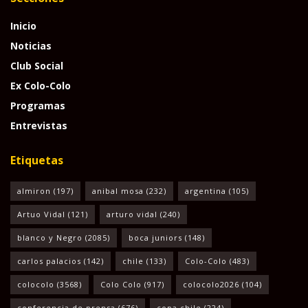
Inicio
Noticias
Club Social
Ex Colo-Colo
Programas
Entrevistas
Etiquetas
almiron
(197)
anibal mosa
(232)
argentina
(105)
Artuo Vidal
(121)
arturo vidal
(240)
blanco y Negro
(2085)
boca juniors
(148)
carlos palacios
(142)
chile
(133)
Colo-Colo
(483)
colocolo
(3568)
Colo Colo
(917)
colocolo2026
(104)
conferencia de prensa
(676)
copa chile
(224)