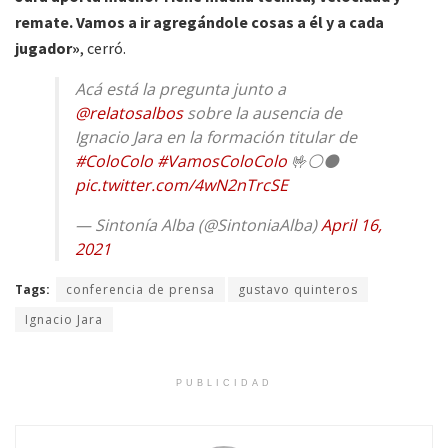
remate. Vamos a ir agregándole cosas a él y a cada
jugador»
, cerró.
Acá está la pregunta junto a
@relatosalbos
sobre la ausencia de
Ignacio Jara en la formación titular de
#ColoColo
#VamosColoColo
🤟⚪⚫
pic.twitter.com/4wN2nTrcSE
— Sintonía Alba (@SintoniaAlba)
April 16,
2021
Tags:
conferencia de prensa
gustavo quinteros
Ignacio Jara
PUBLICIDAD