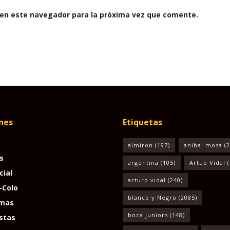
 en este navegador para la próxima vez que comente.
nes
Etiquetas
almiron
(197)
anibal mosa
(2
s
argentina
(105)
Artuo Vidal
(
cial
arturo vidal
(240)
-Colo
blanco y Negro
(2085)
mas
boca juniors
(148)
stas