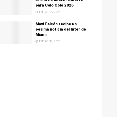
arribo de nuevo refuerzo
para Colo Colo 2026
ENERO 15, 2026
Maxi Falcón recibe un
pésima noticia del Inter de
Miami
ENERO 30, 2025