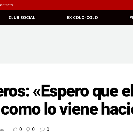
ontacto
CLUB SOCIAL
EX COLO-COLO
P
ros: «Espero que e
 como lo viene hac
0
0
0
as