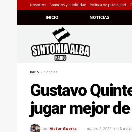
Nosotros
Anuncios y publicidad
Política de privacidad
C
INICIO
NOTICIAS
Inicio
Noticias
Gustavo Quinte
jugar mejor de
por
Victor Guerra
marzo 2, 2022
en
Notici