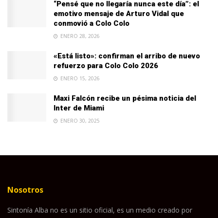
“Pensé que no llegaría nunca este día”: el
emotivo mensaje de Arturo Vidal que
conmovió a Colo Colo
ENERO 28, 2026
«Está listo»: confirman el arribo de nuevo
refuerzo para Colo Colo 2026
ENERO 15, 2026
Maxi Falcón recibe un pésima noticia del
Inter de Miami
ENERO 30, 2025
Nosotros
Sintonía Alba no es un sitio oficial, es un medio creado por