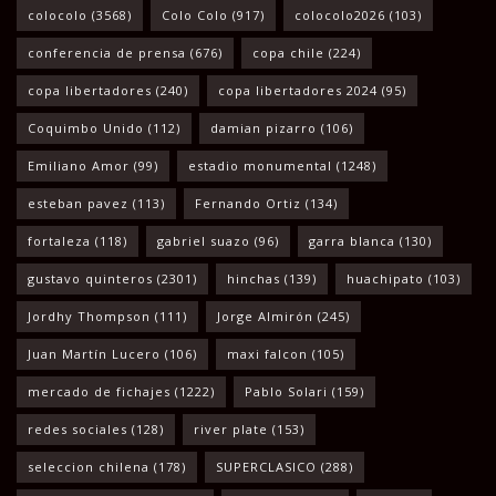
colocolo
(3568)
Colo Colo
(917)
colocolo2026
(103)
conferencia de prensa
(676)
copa chile
(224)
copa libertadores
(240)
copa libertadores 2024
(95)
Coquimbo Unido
(112)
damian pizarro
(106)
Emiliano Amor
(99)
estadio monumental
(1248)
esteban pavez
(113)
Fernando Ortiz
(134)
fortaleza
(118)
gabriel suazo
(96)
garra blanca
(130)
gustavo quinteros
(2301)
hinchas
(139)
huachipato
(103)
Jordhy Thompson
(111)
Jorge Almirón
(245)
Juan Martín Lucero
(106)
maxi falcon
(105)
mercado de fichajes
(1222)
Pablo Solari
(159)
redes sociales
(128)
river plate
(153)
seleccion chilena
(178)
SUPERCLASICO
(288)