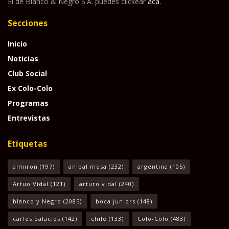
El de Blanco & Negro S.A. puedes clickear
acá
.
Secciones
Inicio
Noticias
Club Social
Ex Colo-Colo
Programas
Entrevistas
Etiquetas
almiron
(197)
anibal mosa
(232)
argentina
(105)
Artuo Vidal
(121)
arturo vidal
(240)
blanco y Negro
(2085)
boca juniors
(148)
carlos palacios
(142)
chile
(133)
Colo-Colo
(483)