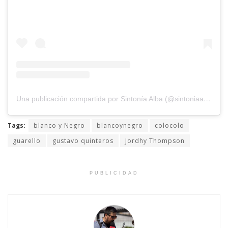
Una publicación compartida por Sintonía Alba (@sintoniaalbaradio)
Tags:
blanco y Negro
blancoynegro
colocolo
guarello
gustavo quinteros
Jordhy Thompson
PUBLICIDAD