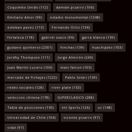
Coquimbo Unido
(112)
damian pizarro
(106)
Emiliano Amor
(99)
estadio monumental
(1248)
esteban pavez
(113)
Fernando Ortiz
(134)
fortaleza
(118)
gabriel suazo
(96)
garra blanca
(130)
gustavo quinteros
(2301)
hinchas
(139)
huachipato
(103)
Jordhy Thompson
(111)
Jorge Almirón
(245)
Juan Martín Lucero
(106)
maxi falcon
(105)
mercado de fichajes
(1222)
Pablo Solari
(159)
redes sociales
(128)
river plate
(153)
seleccion chilena
(178)
SUPERCLASICO
(288)
Tabla de posiciones
(150)
tnt Sports
(126)
uc
(148)
Universidad de Chile
(104)
vicente pizarro
(97)
vidal
(97)