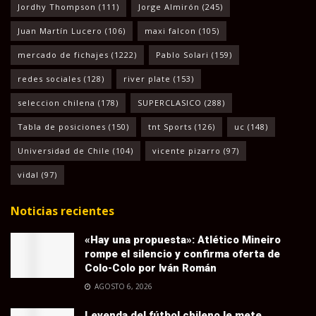
Jordhy Thompson
(111)
Jorge Almirón
(245)
Juan Martín Lucero
(106)
maxi falcon
(105)
mercado de fichajes
(1222)
Pablo Solari
(159)
redes sociales
(128)
river plate
(153)
seleccion chilena
(178)
SUPERCLASICO
(288)
Tabla de posiciones
(150)
tnt Sports
(126)
uc
(148)
Universidad de Chile
(104)
vicente pizarro
(97)
vidal
(97)
Noticias recientes
«Hay una propuesta»: Atlético Mineiro
rompe el silencio y confirma oferta de
Colo-Colo por Iván Román
AGOSTO 6, 2026
Leyenda del fútbol chileno le mete