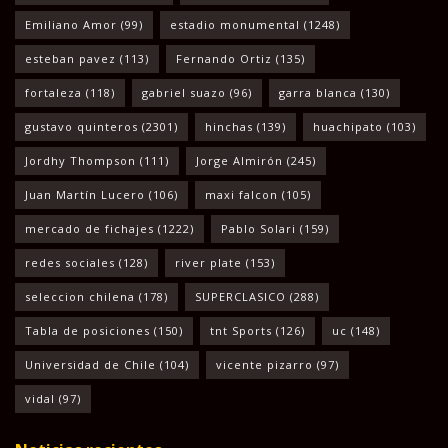
Emiliano Amor
(99)
estadio monumental
(1248)
esteban pavez
(113)
Fernando Ortiz
(135)
fortaleza
(118)
gabriel suazo
(96)
garra blanca
(130)
gustavo quinteros
(2301)
hinchas
(139)
huachipato
(103)
Jordhy Thompson
(111)
Jorge Almirón
(245)
Juan Martín Lucero
(106)
maxi falcon
(105)
mercado de fichajes
(1222)
Pablo Solari
(159)
redes sociales
(128)
river plate
(153)
seleccion chilena
(178)
SUPERCLASICO
(288)
Tabla de posiciones
(150)
tnt Sports
(126)
uc
(148)
Universidad de Chile
(104)
vicente pizarro
(97)
vidal
(97)