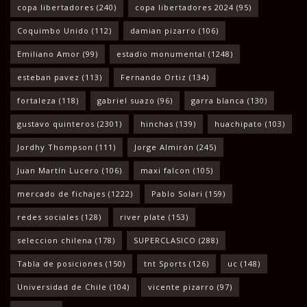
copa libertadores
(240)
copa libertadores 2024
(95)
Coquimbo Unido
(112)
damian pizarro
(106)
Emiliano Amor
(99)
estadio monumental
(1248)
esteban pavez
(113)
Fernando Ortiz
(134)
fortaleza
(118)
gabriel suazo
(96)
garra blanca
(130)
gustavo quinteros
(2301)
hinchas
(139)
huachipato
(103)
Jordhy Thompson
(111)
Jorge Almirón
(245)
Juan Martín Lucero
(106)
maxi falcon
(105)
mercado de fichajes
(1222)
Pablo Solari
(159)
redes sociales
(128)
river plate
(153)
seleccion chilena
(178)
SUPERCLASICO
(288)
Tabla de posiciones
(150)
tnt Sports
(126)
uc
(148)
Universidad de Chile
(104)
vicente pizarro
(97)