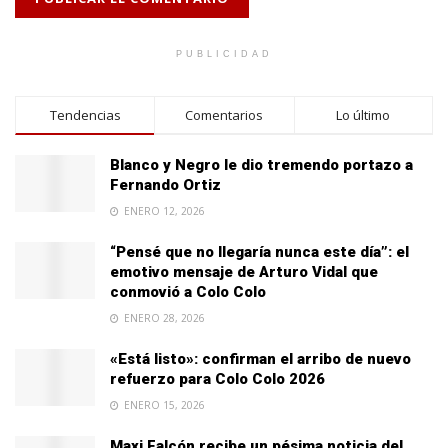
PUBLICIDAD
Tendencias
Comentarios
Lo último
Blanco y Negro le dio tremendo portazo a
Fernando Ortiz
ENERO 12, 2026
“Pensé que no llegaría nunca este día”: el
emotivo mensaje de Arturo Vidal que
conmovió a Colo Colo
ENERO 28, 2026
«Está listo»: confirman el arribo de nuevo
refuerzo para Colo Colo 2026
ENERO 15, 2026
Maxi Falcón recibe un pésima noticia del