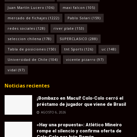
Juan Martín Lucero
(106)
maxi falcon
(105)
mercado de fichajes
(1222)
Pablo Solari
(159)
redes sociales
(128)
river plate
(153)
seleccion chilena
(178)
SUPERCLASICO
(288)
Tabla de posiciones
(150)
tnt Sports
(126)
uc
(148)
Universidad de Chile
(104)
vicente pizarro
(97)
vidal
(97)
Noticias recientes
¡Bombazo en Macul! Colo-Colo cerró el
préstamo de jugador que viene de Brasil
AGOSTO 6, 2026
«Hay una propuesta»: Atlético Mineiro
rompe el silencio y confirma oferta de
Colo-Colo por Iván Román