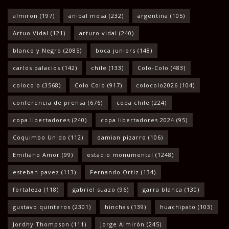
almiron
(197)
anibal mosa
(232)
argentina
(105)
Artuo Vidal
(121)
arturo vidal
(240)
blanco y Negro
(2085)
boca juniors
(148)
carlos palacios
(142)
chile
(133)
Colo-Colo
(483)
colocolo
(3568)
Colo Colo
(917)
colocolo2026
(104)
conferencia de prensa
(676)
copa chile
(224)
copa libertadores
(240)
copa libertadores 2024
(95)
Coquimbo Unido
(112)
damian pizarro
(106)
Emiliano Amor
(99)
estadio monumental
(1248)
esteban pavez
(113)
Fernando Ortiz
(134)
fortaleza
(118)
gabriel suazo
(96)
garra blanca
(130)
gustavo quinteros
(2301)
hinchas
(139)
huachipato
(103)
Jordhy Thompson
(111)
Jorge Almirón
(245)