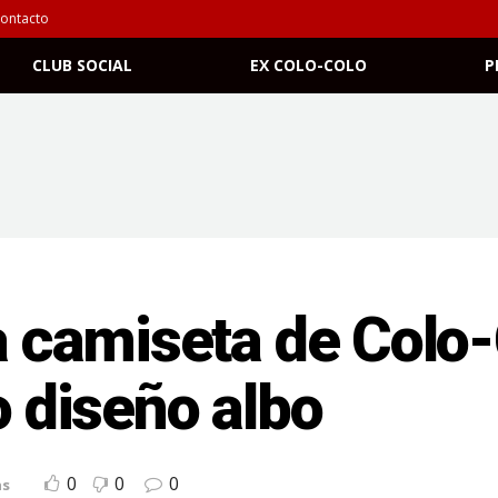
ontacto
CLUB SOCIAL
EX COLO-COLO
P
va camiseta de Colo-
o diseño albo
0
0
0
as