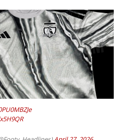
/y0PU0MBZJe
YZx5H9QR
(@Footy_Headlines)
April 27, 2026