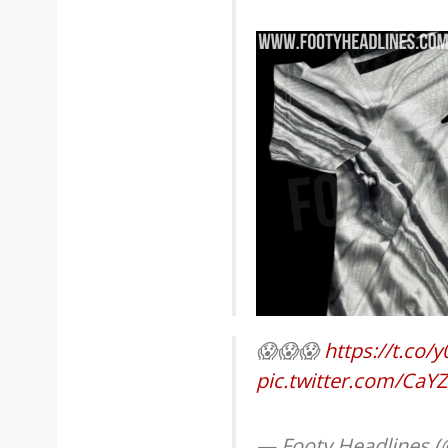
😱😱😱
https://t.co
pic.twitter.com/Ca
— Footy Headlines 