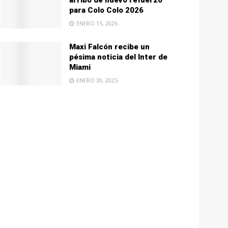
arribo de nuevo refuerzo
para Colo Colo 2026
ENERO 15, 2026
Maxi Falcón recibe un
pésima noticia del Inter de
Miami
ENERO 30, 2025