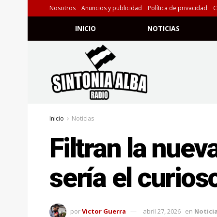
Nosotros
Anuncios y publicidad
Política de privacidad
C
INICIO
NOTICIAS
Inicio
Noticias
Filtran la nue
sería el curios
por
Victor Guerra
abril 27, 2026
en
Notici