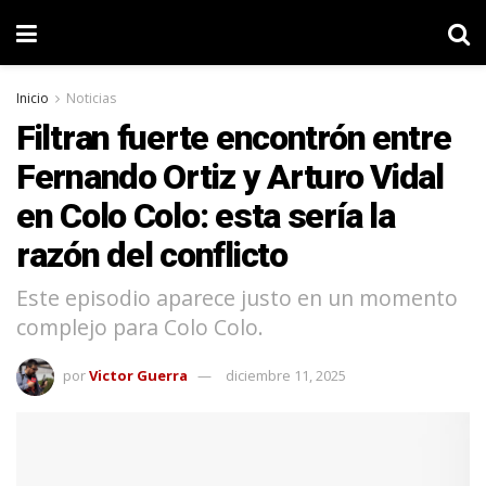
Inicio
Noticias
Filtran fuerte encontrón entre
Fernando Ortiz y Arturo Vidal
en Colo Colo: esta sería la
razón del conflicto
Este episodio aparece justo en un momento
complejo para Colo Colo.
por
Victor Guerra
diciembre 11, 2025