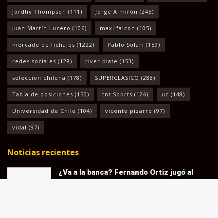
Jordhy Thompson
(111)
Jorge Almirón
(245)
Juan Martín Lucero
(106)
maxi falcon
(105)
mercado de fichajes
(1222)
Pablo Solari
(159)
redes sociales
(128)
river plate
(153)
seleccion chilena
(178)
SUPERCLASICO
(288)
Tabla de posiciones
(150)
tnt Sports
(126)
uc
(148)
Universidad de Chile
(104)
vicente pizarro
(97)
vidal
(97)
Noticias recientes
¿Va a la banca? Fernando Ortiz jugó al
misterio con la citación de Vozinha en
Colo-Colo
AGOSTO 7, 2026