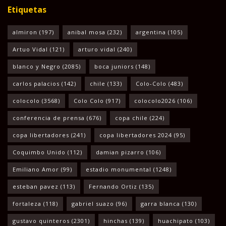
Etiquetas
almiron
(197)
anibal mosa
(232)
argentina
(105)
Artuo Vidal
(121)
arturo vidal
(240)
blanco y Negro
(2085)
boca juniors
(148)
carlos palacios
(142)
chile
(133)
Colo-Colo
(483)
colocolo
(3568)
Colo Colo
(917)
colocolo2026
(106)
conferencia de prensa
(676)
copa chile
(224)
copa libertadores
(241)
copa libertadores 2024
(95)
Coquimbo Unido
(112)
damian pizarro
(106)
Emiliano Amor
(99)
estadio monumental
(1248)
esteban pavez
(113)
Fernando Ortiz
(135)
fortaleza
(118)
gabriel suazo
(96)
garra blanca
(130)
gustavo quinteros
(2301)
hinchas
(139)
huachipato
(103)