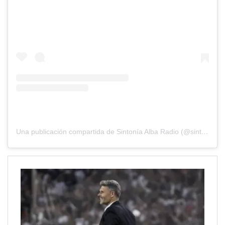
Una publicación compartida de Sintonía Alba Radio (@sintoniaalbaradio)