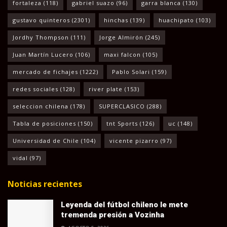
fortaleza
(118)
gabriel suazo
(96)
garra blanca
(130)
gustavo quinteros
(2301)
hinchas
(139)
huachipato
(103)
Jordhy Thompson
(111)
Jorge Almirón
(245)
Juan Martín Lucero
(106)
maxi falcon
(105)
mercado de fichajes
(1222)
Pablo Solari
(159)
redes sociales
(128)
river plate
(153)
seleccion chilena
(178)
SUPERCLASICO
(288)
Tabla de posiciones
(150)
tnt Sports
(126)
uc
(148)
Universidad de Chile
(104)
vicente pizarro
(97)
vidal
(97)
Noticias recientes
Leyenda del fútbol chileno le mete
tremenda presión a Vozinha