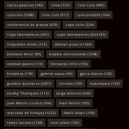
carlos palacios
(142)
chile
(133)
Colo-Colo
(483)
colocolo
(3568)
Colo Colo
(917)
colocolo2026
(106)
conferencia de prensa
(676)
copa chile
(224)
copa libertadores
(241)
copa libertadores 2024
(95)
Coquimbo Unido
(112)
damian pizarro
(106)
Emiliano Amor
(99)
estadio monumental
(1248)
esteban pavez
(113)
Fernando Ortiz
(135)
fortaleza
(118)
gabriel suazo
(96)
garra blanca
(130)
gustavo quinteros
(2301)
hinchas
(139)
huachipato
(103)
Jordhy Thompson
(111)
Jorge Almirón
(245)
Juan Martín Lucero
(106)
maxi falcon
(105)
mercado de fichajes
(1222)
Pablo Solari
(159)
redes sociales
(128)
river plate
(153)