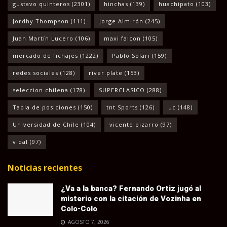
gustavo quinteros
(2301)
hinchas
(139)
huachipato
(103)
Jordhy Thompson
(111)
Jorge Almirón
(245)
Juan Martín Lucero
(106)
maxi falcon
(105)
mercado de fichajes
(1222)
Pablo Solari
(159)
redes sociales
(128)
river plate
(153)
seleccion chilena
(178)
SUPERCLASICO
(288)
Tabla de posiciones
(150)
tnt Sports
(126)
uc
(148)
Universidad de Chile
(104)
vicente pizarro
(97)
vidal
(97)
Noticias recientes
¿Va a la banca? Fernando Ortiz jugó al
misterio con la citación de Vozinha en
Colo-Colo
AGOSTO 7, 2026