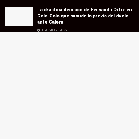
La drástica decisión de Fernando Ortiz en
Colo-Colo que sacude la previa del duelo
ante Calera
AGOSTO 7, 2026
Vozinha sueña con jugar la Copa
Libertadores
AGOSTO 7, 2026
¡Bombazo en Macul! Colo-Colo cerró el
préstamo de jugador que viene de Brasil
AGOSTO 6, 2026
© 2024 Sintonía Alba - Desarrollado por
ARRASA
.