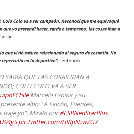
gar. Colo Colo va a ser campeón. Reconocí que me equivoqué
ón que yo pretendí hacer, tarde o temprano, las cosas iban a
apitán.
 lo que vivió estuvo relacionado al seguro de cesantía. No
repercutió en lo deportivo”,
sentenció.
 SABÍA QUE LAS COSAS IBAN A
NDO; COLO COLO VA A SER
ipoFChile
Marcelo Espina y su
 presente albo: "A Falcón, Fuentes,
 traje yo". Míralo por
#ESPNenStarPlus
OU94gS
pic.twitter.com/HlKpNzwZG7