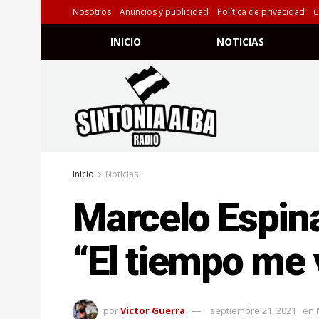
Nosotros
Anuncios y publicidad
Política de privacidad
C
INICIO
NOTICIAS
Inicio
Noticias
Marcelo Espina
“El tiempo me 
por
Victor Guerra
septiembre 21, 2021
en