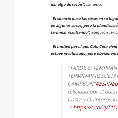
dar algo de razón”,
comentó.
“
El silencio puso las cosas en su lu
en algunas cosas, pero la planificaci
terminar resultando”,
aseguró el ex c
“
El motivo por el que Colo Colo vivió
estuve involucrado, pero obviamente 
"TARDE O TEMPRANO
TERMINAR RESULTA
CAMPEÓN"
#ESPNEqu
felicidad por el buen
Costa y Quinteros los
->
https://t.co/2yT1