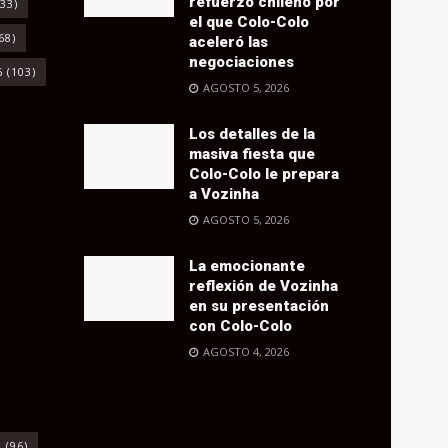
refuerzo chileno por
33)
el que Colo-Colo
68)
aceleró las
negociaciones
6
(103)
AGOSTO 5, 2026
Los detalles de la
masiva fiesta que
Colo-Colo le prepara
a Vozinha
AGOSTO 5, 2026
La emocionante
reflexión de Vozinha
en su presentación
con Colo-Colo
AGOSTO 4, 2026
o
(96)