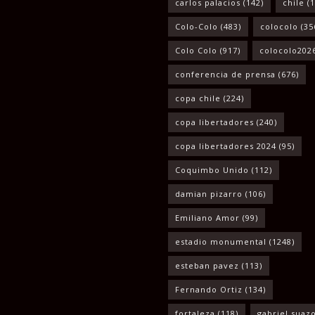
carlos palacios
(142)
chile
(1
Colo-Colo
(483)
colocolo
(35
Colo Colo
(917)
colocolo202
conferencia de prensa
(676)
copa chile
(224)
copa libertadores
(240)
copa libertadores 2024
(95)
Coquimbo Unido
(112)
damian pizarro
(106)
Emiliano Amor
(99)
estadio monumental
(1248)
esteban pavez
(113)
Fernando Ortiz
(134)
fortaleza
(118)
gabriel suaz