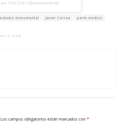
por Colo-Colo (@colocolooficial)
estadio monumental
Javier Correa
parte medico
BLICIDAD
Los campos obligatorios están marcados con
*