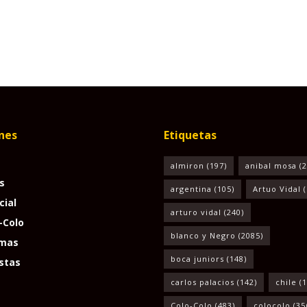
nes
Etiquetas
almiron
(197)
anibal mosa
(2
s
argentina
(105)
Artuo Vidal
(
cial
arturo vidal
(240)
-Colo
blanco y Negro
(2085)
mas
boca juniors
(148)
stas
carlos palacios
(142)
chile
(1
Colo-Colo
(483)
colocolo
(35