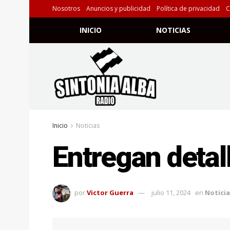
Nosotros
Anuncios y publicidad
Política de privacidad
C
INICIO
NOTICIAS
Inicio
Noticias
Entregan detall
por
Victor Guerra
julio 11, 2024
en
Noticia