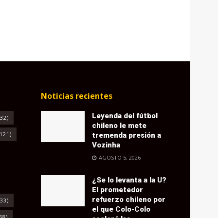
Noticias recientes
Leyenda del fútbol
32)
chileno le mete
121)
tremenda presión a
Vozinha
AGOSTO 5, 2026
¿Se lo levanta a la U?
El prometedor
refuerzo chileno por
33)
el que Colo-Colo
68)