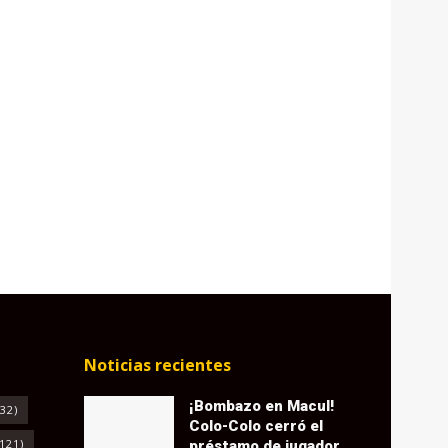
Noticias recientes
¡Bombazo en Macul!
32)
Colo-Colo cerró el
121)
préstamo de jugador