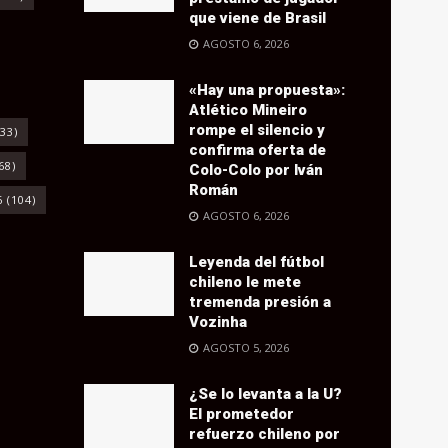
que viene de Brasil
AGOSTO 6, 2026
«Hay una propuesta»:
Atlético Mineiro
rompe el silencio y
33)
confirma oferta de
68)
Colo-Colo por Iván
Román
6
(104)
AGOSTO 6, 2026
Leyenda del fútbol
chileno le mete
tremenda presión a
Vozinha
AGOSTO 5, 2026
¿Se lo levanta a la U?
El prometedor
refuerzo chileno por