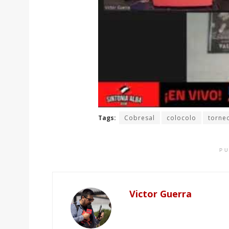
Tags:
Cobresal
colocolo
torne
PU
Victor Guerra