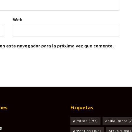
Web
 en este navegador para la próxima vez que comente.
nes
Etiquetas
almiron
(197)
anibal mosa
(2
s
argentina
(105)
Artuo Vidal
(