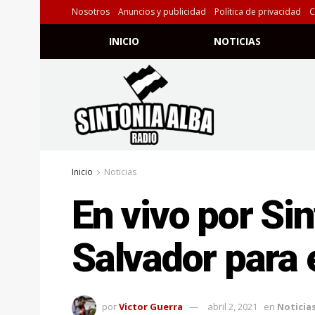
Nosotros
Anuncios y publicidad
Política de privacidad
C
INICIO
NOTICIAS
Inicio
Noticias
En vivo por Sin
Salvador para 
por
Victor Guerra
abril 2, 2021
en
Noticia