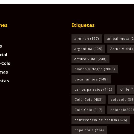
nes
Etiquetas
almiron
(197)
anibal mosa
(2
s
argentina
(105)
Artuo Vidal
(
cial
arturo vidal
(240)
-Colo
blanco y Negro
(2085)
mas
boca juniors
(148)
stas
carlos palacios
(142)
chile
(1
Colo-Colo
(483)
colocolo
(35
Colo Colo
(917)
colocolo202
conferencia de prensa
(676)
copa chile
(224)