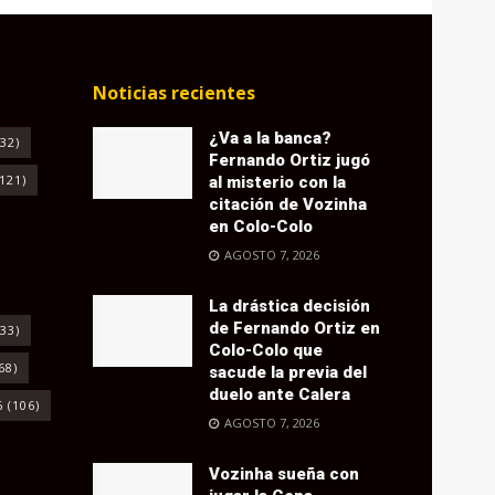
Noticias recientes
¿Va a la banca?
32)
Fernando Ortiz jugó
121)
al misterio con la
citación de Vozinha
en Colo-Colo
AGOSTO 7, 2026
La drástica decisión
de Fernando Ortiz en
33)
Colo-Colo que
68)
sacude la previa del
duelo ante Calera
6
(106)
AGOSTO 7, 2026
Vozinha sueña con