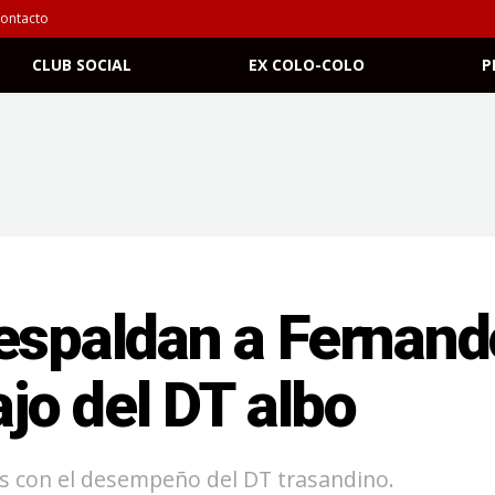
ontacto
CLUB SOCIAL
EX COLO-COLO
P
espaldan a Fernando
ajo del DT albo
s con el desempeño del DT trasandino.