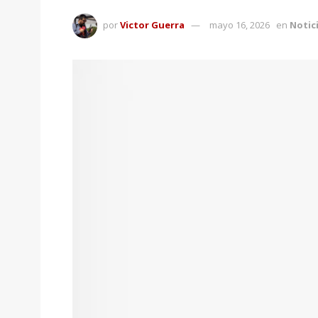
por
Victor Guerra
mayo 16, 2026
en
Notic