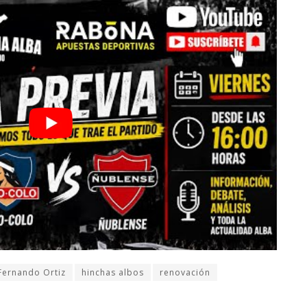
Fernando Ortiz
hinchas albos
renovación