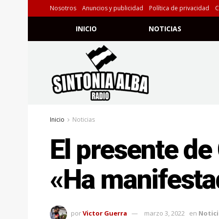
Nosotros
Anuncios y publicidad
Política de privacidad
C
INICIO
NOTICIAS
Inicio
Noticias
El presente de
«Ha manifesta
por
Victor Guerra
marzo 3, 2022
en
Notici