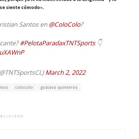
 se siente cómodo».
istian Santos en
@ColoColo
?
acante?
#PelotaParadaxTNTSports
👇
4guXAWnP
 (@TNTSportsCL)
March 2, 2022
ntos
colocolo
gustavo quinteros
BLICIDAD