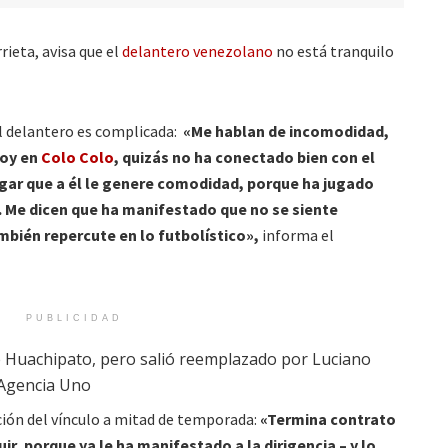
rrieta, avisa que el
delantero venezolano
no está tranquilo
el delantero es complicada:
«Me hablan de incomodidad,
oy en
Colo Colo
, quizás no ha conectado bien con el
ugar que a él le genere comodidad, porque ha jugado
. Me dicen que ha manifestado que no se siente
bién repercute en lo futbolístico»,
informa el
PUBLICIDAD
ión del vínculo a mitad de temporada:
«Termina contrato
r, porque ya le ha manifestado a la dirigencia – y lo