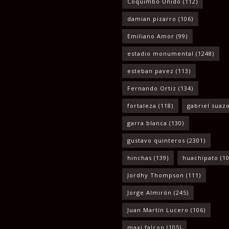
Coquimbo Unido
(112)
damian pizarro
(106)
Emiliano Amor
(99)
estadio monumental
(1248)
esteban pavez
(113)
Fernando Ortiz
(134)
fortaleza
(118)
gabriel suaz
garra blanca
(130)
gustavo quinteros
(2301)
hinchas
(139)
huachipato
(10
Jordhy Thompson
(111)
Jorge Almirón
(245)
Juan Martín Lucero
(106)
maxi falcon
(105)