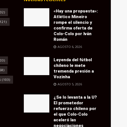
«Hay una propuesta»:
32)
Atlético Mineiro
121)
rompe el silencio y
confirma oferta de
Colo-Colo por Iván
Román
AGOSTO 6, 2026
Leyenda del fútbol
33)
chileno le mete
68)
tremenda presión a
Vozinha
6
(103)
AGOSTO 5, 2026
¿Se lo levanta a la U?
El prometedor
refuerzo chileno por
el que Colo-Colo
aceleró las
negociaciones