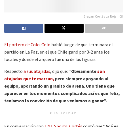
Brayan Cortés La Roja - GI
El portero de Colo-Colo
habló luego de que terminara el
partido en La Paz, en el que Chile ganó por 3-2 ante los
locales y donde el arquero fue una de las figuras.
Respecto
a sus atajadas
, dijo que:
“Obviamente
son
atajadas que te marcan,
pero siempre apoyando al
equipo, aportando un granito de arena. Uno tiene que
aparecer en los momentos complicados así es que feliz,
teníamos la convicción de que veníamos a ganar”.
PUBLICIDAD
En conversación con
TNT Sports,
Cortés
contó que
“Acá es