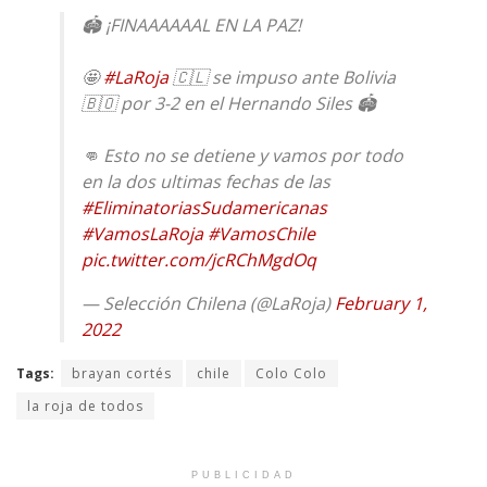
🏟 ¡FINAAAAAAL EN LA PAZ!
🤩
#LaRoja
🇨🇱 se impuso ante Bolivia
🇧🇴 por 3-2 en el Hernando Siles 🏟
👊 Esto no se detiene y vamos por todo
en la dos ultimas fechas de las
#EliminatoriasSudamericanas
#VamosLaRoja
#VamosChile
pic.twitter.com/jcRChMgdOq
— Selección Chilena (@LaRoja)
February 1,
2022
Tags:
brayan cortés
chile
Colo Colo
la roja de todos
PUBLICIDAD