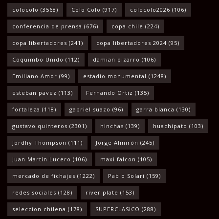
colocolo
(3568)
Colo Colo
(917)
colocolo2026
(106)
conferencia de prensa
(676)
copa chile
(224)
copa libertadores
(241)
copa libertadores 2024
(95)
Coquimbo Unido
(112)
damian pizarro
(106)
Emiliano Amor
(99)
estadio monumental
(1248)
esteban pavez
(113)
Fernando Ortiz
(135)
fortaleza
(118)
gabriel suazo
(96)
garra blanca
(130)
gustavo quinteros
(2301)
hinchas
(139)
huachipato
(103)
Jordhy Thompson
(111)
Jorge Almirón
(245)
Juan Martín Lucero
(106)
maxi falcon
(105)
mercado de fichajes
(1222)
Pablo Solari
(159)
redes sociales
(128)
river plate
(153)
seleccion chilena
(178)
SUPERCLASICO
(288)