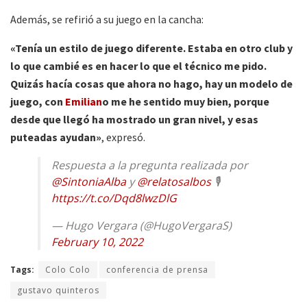
Además, se refirió a su juego en la cancha:
«Tenía un estilo de juego diferente. Estaba en otro club y
lo que cambié es en hacer lo que el técnico me pido.
Quizás hacía cosas que ahora no hago, hay un modelo de
juego, con
Emilian
o me he sentido muy bien, porque
desde que llegó ha mostrado un gran nivel, y esas
puteadas ayudan»
, expresó.
Respuesta a la pregunta realizada por
@SintoniaAlba
y
@relatosalbos
🎙
https://t.co/Dqd8lwzDlG
— Hugo Vergara (@HugoVergaraS)
February 10, 2022
Tags:
Colo Colo
conferencia de prensa
gustavo quinteros