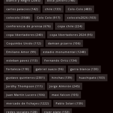
blanco y Negro
(2085)
boca juniors
(148)
carlos palacios
(142)
chile
(133)
Colo-Colo
(483)
colocolo
(3568)
Colo Colo
(917)
colocolo2026
(103)
conferencia de prensa
(676)
copa chile
(224)
copa libertadores
(240)
copa libertadores 2024
(95)
Coquimbo Unido
(112)
damian pizarro
(106)
Emiliano Amor
(99)
estadio monumental
(1248)
esteban pavez
(113)
Fernando Ortiz
(134)
fortaleza
(118)
gabriel suazo
(96)
garra blanca
(130)
gustavo quinteros
(2301)
hinchas
(139)
huachipato
(103)
Jordhy Thompson
(111)
Jorge Almirón
(245)
Juan Martín Lucero
(106)
maxi falcon
(105)
mercado de fichajes
(1222)
Pablo Solari
(159)
redes sociales
(128)
river plate
(153)