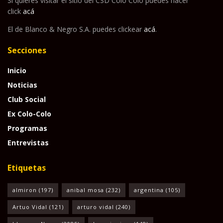
Si quieres visitar el sitio del CSD Colo Colo puedes hacer
click
acá
El de Blanco & Negro S.A. puedes clickear
acá
.
Secciones
Inicio
Noticias
Club Social
Ex Colo-Colo
Programas
Entrevistas
Etiquetas
almiron
(197)
anibal mosa
(232)
argentina
(105)
Artuo Vidal
(121)
arturo vidal
(240)