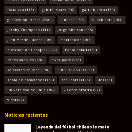
fortaleza
(118)
gabriel suazo
(96)
garra blanca
(130)
gustavo quinteros
(2301)
hinchas
(139)
huachipato
(103)
Jordhy Thompson
(111)
Jorge Almirón
(245)
Juan Martín Lucero
(106)
maxi falcon
(105)
mercado de fichajes
(1222)
Pablo Solari
(159)
redes sociales
(128)
river plate
(153)
seleccion chilena
(178)
SUPERCLASICO
(288)
Tabla de posiciones
(150)
tnt Sports
(126)
uc
(148)
Universidad de Chile
(104)
vicente pizarro
(97)
vidal
(97)
Noticias recientes
Leyenda del fútbol chileno le mete