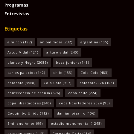
Programas
Entrevistas
Etiquetas
almiron
(197)
anibal mosa
(232)
argentina
(105)
Artuo Vidal
(121)
arturo vidal
(240)
blanco y Negro
(2085)
boca juniors
(148)
carlos palacios
(142)
chile
(133)
Colo-Colo
(483)
colocolo
(3568)
Colo Colo
(917)
colocolo2026
(103)
conferencia de prensa
(676)
copa chile
(224)
copa libertadores
(240)
copa libertadores 2024
(95)
Coquimbo Unido
(112)
damian pizarro
(106)
Emiliano Amor
(99)
estadio monumental
(1248)
esteban pavez
(113)
Fernando Ortiz
(134)