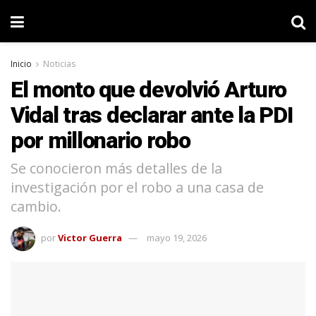
Inicio
Noticias
El monto que devolvió Arturo
Vidal tras declarar ante la PDI
por millonario robo
Se conocieron más detalles de la
investigación por el robo a una casa de
cambio.
por
Victor Guerra
mayo 19, 2026