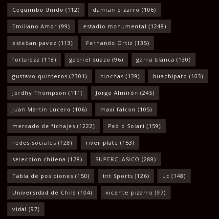
Coquimbo Unido
(112)
damian pizarro
(106)
Emiliano Amor
(99)
estadio monumental
(1248)
esteban pavez
(113)
Fernando Ortiz
(135)
fortaleza
(118)
gabriel suazo
(96)
garra blanca
(130)
gustavo quinteros
(2301)
hinchas
(139)
huachipato
(103)
Jordhy Thompson
(111)
Jorge Almirón
(245)
Juan Martín Lucero
(106)
maxi falcon
(105)
mercado de fichajes
(1222)
Pablo Solari
(159)
redes sociales
(128)
river plate
(153)
seleccion chilena
(178)
SUPERCLASICO
(288)
Tabla de posiciones
(150)
tnt Sports
(126)
uc
(148)
Universidad de Chile
(104)
vicente pizarro
(97)
vidal
(97)