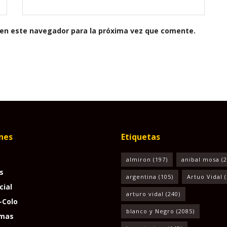
 en este navegador para la próxima vez que comente.
nes
Etiquetas
almiron
(197)
anibal mosa
(2
s
argentina
(105)
Artuo Vidal
(
cial
arturo vidal
(240)
-Colo
blanco y Negro
(2085)
mas