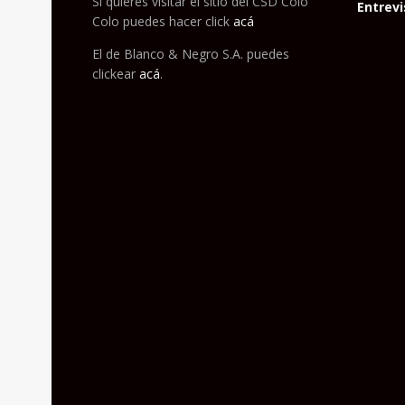
Si quieres visitar el sitio del CSD Colo
Entrevi
Colo puedes hacer click
acá
El de Blanco & Negro S.A. puedes
clickear
acá
.