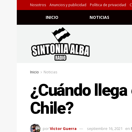
Nosotros
Anuncios y publicidad
Política de privacidad
C
INICIO
NOTICIAS
Inicio
Noticias
¿Cuándo llega 
Chile?
por
Victor Guerra
septiembre 16, 2021
en