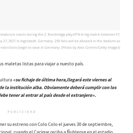
nabrück reacts during the 2. Bundesliga playoff first leg match between FC
 27, 2021 in Ingolstadt, Germany. 250 fans will be allowed in the stadium as
restrictions begin to ease in Germany. (Photo by Alex Grimm/Getty Images)
us maletas listas para viajar a nuesto país.
cultura
«su fichaje de última hora,llegará este viernes al
a de la institución alba. Obviamente deberá cumplir con los
ebe tener al entrar al país desde el extranjero».
PUBLICIDAD
er su estreno con Colo Colo el jueves 30 de septiembre,
onal, cuando el Cacique reciba a Ñublense en el estadio