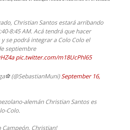
ado, Christian Santos estará arribando
 8:40-8:45 AM. Acá tendrá que hacer
y se podrá integrar a Colo Colo el
de septiembre
DHZ4a
pic.twitter.com/m18UcPhl65
ga⚽️ (@SebastianMuni)
September 16,
enezolano-alemán Christian Santos es
lo-Colo.
o Campeón, Christian!