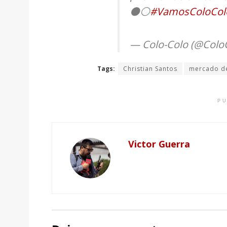
⚫⚪
#VamosColoCol
— Colo-Colo (@Colo
Tags:
Christian Santos
mercado de
PU
Victor Guerra