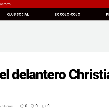
ontacto
CLUB SOCIAL
EX COLO-COLO
P
el delantero Christ
0
0
0
Noticias