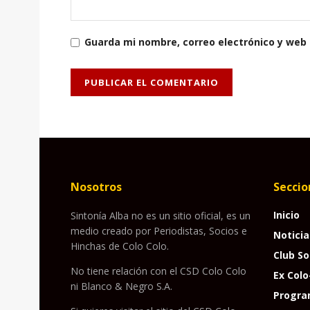
Guarda mi nombre, correo electrónico y web
Nosotros
Seccio
Inicio
Sintonía Alba no es un sitio oficial, es un
medio creado por Periodistas, Socios e
Noticia
Hinchas de Colo Colo.
Club So
No tiene relación con el CSD Colo Colo
Ex Colo
ni Blanco & Negro S.A.
Progra