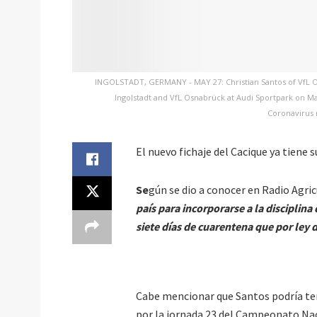
INGOLSTADT, GERMANY - MAY 27: Christian Santos of VfL Os
Ingolstadt and VfL Osnabrück at Audi Sportpark on May
Coronavirus 
El nuevo fichaje del Cacique ya tiene s
Se
gún se dio a conocer en Radio Agri
país para incorporarse a la disciplin
siete días de cuarentena que por ley d
Cabe mencionar que Santos podría ten
por la jornada 23 del Campeonato Naci