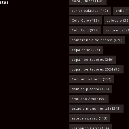
boca juniors
(148)
stas
carlos palacios
(142)
chile
(1
Colo-Colo
(483)
colocolo
(35
Colo Colo
(917)
colocolo202
conferencia de prensa
(676)
copa chile
(224)
copa libertadores
(240)
copa libertadores 2024
(95)
Coquimbo Unido
(112)
damian pizarro
(106)
Emiliano Amor
(99)
estadio monumental
(1248)
esteban pavez
(113)
Fernando Ortiz
(134)