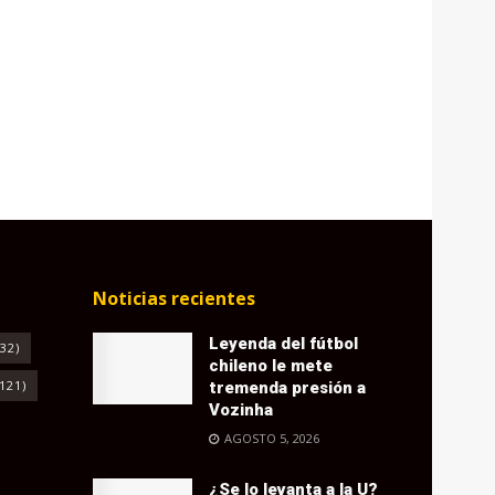
Noticias recientes
Leyenda del fútbol
32)
chileno le mete
121)
tremenda presión a
Vozinha
AGOSTO 5, 2026
¿Se lo levanta a la U?