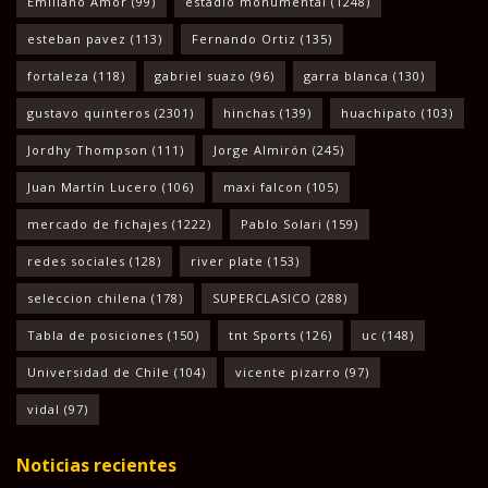
Emiliano Amor
(99)
estadio monumental
(1248)
esteban pavez
(113)
Fernando Ortiz
(135)
fortaleza
(118)
gabriel suazo
(96)
garra blanca
(130)
gustavo quinteros
(2301)
hinchas
(139)
huachipato
(103)
Jordhy Thompson
(111)
Jorge Almirón
(245)
Juan Martín Lucero
(106)
maxi falcon
(105)
mercado de fichajes
(1222)
Pablo Solari
(159)
redes sociales
(128)
river plate
(153)
seleccion chilena
(178)
SUPERCLASICO
(288)
Tabla de posiciones
(150)
tnt Sports
(126)
uc
(148)
Universidad de Chile
(104)
vicente pizarro
(97)
vidal
(97)
Noticias recientes