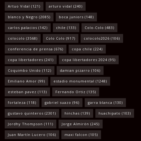
Artuo Vidal
(121)
arturo vidal
(240)
blanco y Negro
(2085)
boca juniors
(148)
carlos palacios
(142)
chile
(133)
Colo-Colo
(483)
colocolo
(3568)
Colo Colo
(917)
colocolo2026
(106)
conferencia de prensa
(676)
copa chile
(224)
copa libertadores
(241)
copa libertadores 2024
(95)
Coquimbo Unido
(112)
damian pizarro
(106)
Emiliano Amor
(99)
estadio monumental
(1248)
esteban pavez
(113)
Fernando Ortiz
(135)
fortaleza
(118)
gabriel suazo
(96)
garra blanca
(130)
gustavo quinteros
(2301)
hinchas
(139)
huachipato
(103)
Jordhy Thompson
(111)
Jorge Almirón
(245)
Juan Martín Lucero
(106)
maxi falcon
(105)