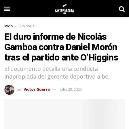
Inicio
Club Social
El duro informe de Nicolás
Gamboa contra Daniel Morón
tras el partido ante O’Higgins
El documento detalla una conducta
inapropiada del gerente deportivo albo.
por
Victor Guerra
julio 28, 2025