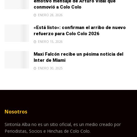
emotivo mensaje de Arturo Vidal que
conmovió a Colo Colo
ENERO 28, 2026
«Está listo»: confirman el arribo de nuevo
refuerzo para Colo Colo 2026
ENERO 15, 2026
Maxi Falcón recibe un pésima noticia del
Inter de Miami
ENERO 30, 2025
Nosotros
Sintonía Alba no es un sitio oficial, es un medio creado por
Periodistas, Socios e Hinchas de Colo Colo.