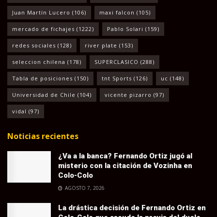
Juan Martín Lucero
(106)
maxi falcon
(105)
mercado de fichajes
(1222)
Pablo Solari
(159)
redes sociales
(128)
river plate
(153)
seleccion chilena
(178)
SUPERCLASICO
(288)
Tabla de posiciones
(150)
tnt Sports
(126)
uc
(148)
Universidad de Chile
(104)
vicente pizarro
(97)
vidal
(97)
Noticias recientes
¿Va a la banca? Fernando Ortiz jugó al
misterio con la citación de Vozinha en
Colo-Colo
AGOSTO 7, 2026
La drástica decisión de Fernando Ortiz en