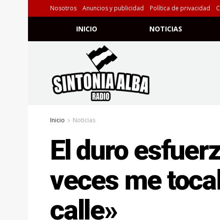
Nosotros
Anuncios y publicidad
Política de privacidad
C
INICIO
NOTICIAS
Inicio
Noticias
El duro esfuer
veces me toca
calle»