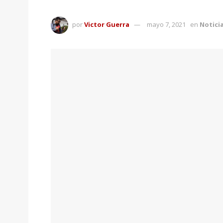
por
Victor Guerra
mayo 7, 2021
en
Notici