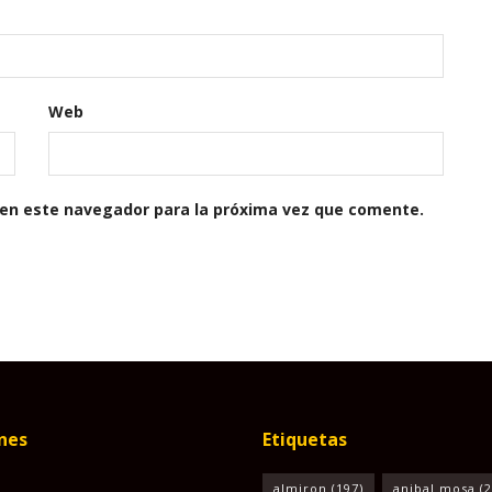
Web
 en este navegador para la próxima vez que comente.
nes
Etiquetas
almiron
(197)
anibal mosa
(2