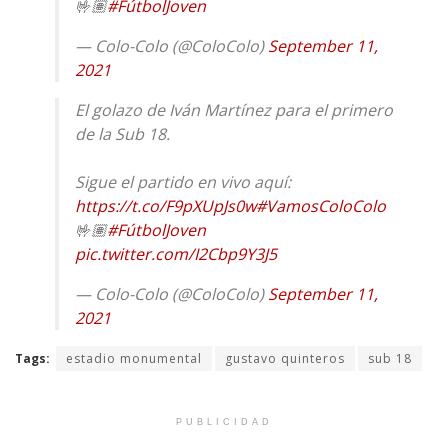
🤟🏽
#FútbolJoven
— Colo-Colo (@ColoColo)
September 11,
2021
El golazo de Iván Martínez para el primero
de la Sub 18.
Sigue el partido en vivo aquí:
https://t.co/F9pXUpJs0w
#VamosColoColo
🤟🏽
#FútbolJoven
pic.twitter.com/I2Cbp9Y3J5
— Colo-Colo (@ColoColo)
September 11,
2021
Tags:
estadio monumental
gustavo quinteros
sub 18
PUBLICIDAD