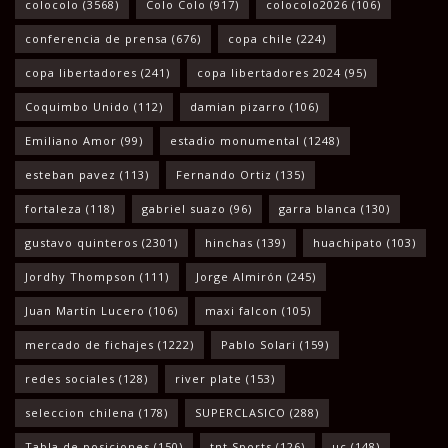
colocolo
(3568)
Colo Colo
(917)
colocolo2026
(106)
conferencia de prensa
(676)
copa chile
(224)
copa libertadores
(241)
copa libertadores 2024
(95)
Coquimbo Unido
(112)
damian pizarro
(106)
Emiliano Amor
(99)
estadio monumental
(1248)
esteban pavez
(113)
Fernando Ortiz
(135)
fortaleza
(118)
gabriel suazo
(96)
garra blanca
(130)
gustavo quinteros
(2301)
hinchas
(139)
huachipato
(103)
Jordhy Thompson
(111)
Jorge Almirón
(245)
Juan Martín Lucero
(106)
maxi falcon
(105)
mercado de fichajes
(1222)
Pablo Solari
(159)
redes sociales
(128)
river plate
(153)
seleccion chilena
(178)
SUPERCLASICO
(288)
Tabla de posiciones
(150)
tnt Sports
(126)
uc
(148)