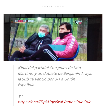
PUBLICIDAD
¡Final del partido! Con goles de Iván
Martínez y un doblete de Benjamín Araya,
la Sub 18 venció por 3-1 a Unión
Española.
📱:
https://t.co/F9pXUpJs0w
#VamosColoColo