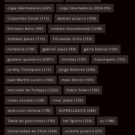
copa libertadores
(241)
copa libertadores 2024
(95)
Coquimbo Unido
(112)
damian pizarro
(106)
Emiliano Amor
(99)
estadio monumental
(1248)
esteban pavez
(113)
Fernando Ortiz
(135)
fortaleza
(118)
gabriel suazo
(96)
garra blanca
(130)
gustavo quinteros
(2301)
hinchas
(139)
huachipato
(103)
Jordhy Thompson
(111)
Jorge Almirón
(245)
Juan Martín Lucero
(106)
maxi falcon
(105)
mercado de fichajes
(1222)
Pablo Solari
(159)
redes sociales
(128)
river plate
(153)
seleccion chilena
(178)
SUPERCLASICO
(288)
Tabla de posiciones
(150)
tnt Sports
(126)
uc
(148)
Universidad de Chile
(104)
vicente pizarro
(97)