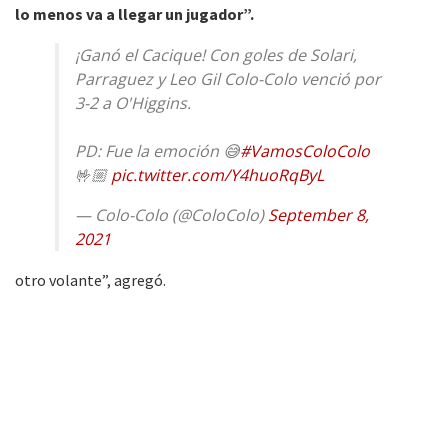
lo menos va a llegar un jugador”.
¡Ganó el Cacique! Con goles de Solari,
Parraguez y Leo Gil Colo-Colo venció por
3-2 a O'Higgins.
PD: Fue la emoción 😅
#VamosColoColo
🤟🏼
pic.twitter.com/Y4huoRqByL
— Colo-Colo (@ColoColo)
September 8,
2021
otro volante”, agregó.