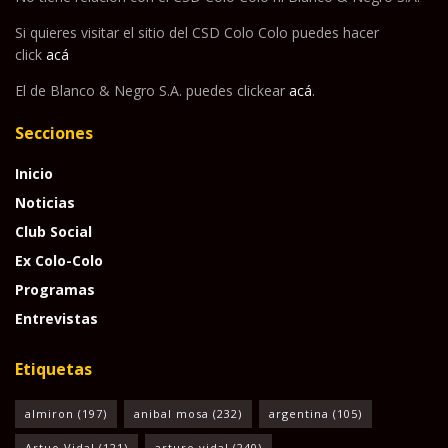
Si quieres visitar el sitio del CSD Colo Colo puedes hacer
click
acá
El de Blanco & Negro S.A. puedes clickear
acá
.
Secciones
Inicio
Noticias
Club Social
Ex Colo-Colo
Programas
Entrevistas
Etiquetas
almiron
(197)
anibal mosa
(232)
argentina
(105)
Artuo Vidal
(121)
arturo vidal
(240)