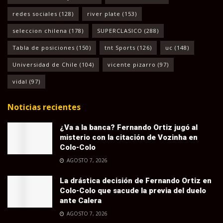
redes sociales
(128)
river plate
(153)
seleccion chilena
(178)
SUPERCLASICO
(288)
Tabla de posiciones
(150)
tnt Sports
(126)
uc
(148)
Universidad de Chile
(104)
vicente pizarro
(97)
vidal
(97)
Noticias recientes
¿Va a la banca? Fernando Ortiz jugó al
misterio con la citación de Vozinha en
Colo-Colo
AGOSTO 7, 2026
La drástica decisión de Fernando Ortiz en
Colo-Colo que sacude la previa del duelo
ante Calera
AGOSTO 7, 2026