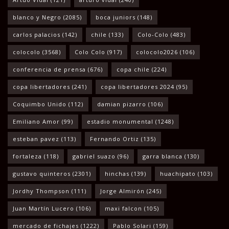
blanco y Negro
(2085)
boca juniors
(148)
carlos palacios
(142)
chile
(133)
Colo-Colo
(483)
colocolo
(3568)
Colo Colo
(917)
colocolo2026
(106)
conferencia de prensa
(676)
copa chile
(224)
copa libertadores
(241)
copa libertadores 2024
(95)
Coquimbo Unido
(112)
damian pizarro
(106)
Emiliano Amor
(99)
estadio monumental
(1248)
esteban pavez
(113)
Fernando Ortiz
(135)
fortaleza
(118)
gabriel suazo
(96)
garra blanca
(130)
gustavo quinteros
(2301)
hinchas
(139)
huachipato
(103)
Jordhy Thompson
(111)
Jorge Almirón
(245)
Juan Martín Lucero
(106)
maxi falcon
(105)
mercado de fichajes
(1222)
Pablo Solari
(159)