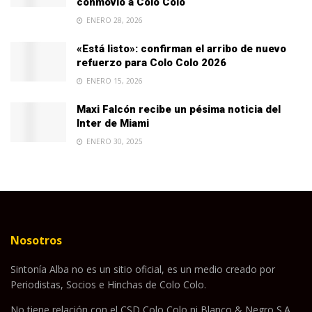
conmovió a Colo Colo
ENERO 28, 2026
«Está listo»: confirman el arribo de nuevo
refuerzo para Colo Colo 2026
ENERO 15, 2026
Maxi Falcón recibe un pésima noticia del
Inter de Miami
ENERO 30, 2025
Nosotros
Sintonía Alba no es un sitio oficial, es un medio creado por
Periodistas, Socios e Hinchas de Colo Colo.
No tiene relación con el CSD Colo Colo ni Blanco & Negro S.A.