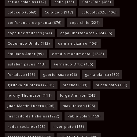
carlos palacios
(142)
chile
(133)
Colo-Colo
(483)
colocolo
(3568)
Colo Colo
(917)
colocolo2026
(106)
conferencia de prensa
(676)
copa chile
(224)
copa libertadores
(241)
copa libertadores 2024
(95)
Coquimbo Unido
(112)
damian pizarro
(106)
Emiliano Amor
(99)
estadio monumental
(1248)
esteban pavez
(113)
Fernando Ortiz
(135)
fortaleza
(118)
gabriel suazo
(96)
garra blanca
(130)
gustavo quinteros
(2301)
hinchas
(139)
huachipato
(103)
Jordhy Thompson
(111)
Jorge Almirón
(245)
Juan Martín Lucero
(106)
maxi falcon
(105)
mercado de fichajes
(1222)
Pablo Solari
(159)
redes sociales
(128)
river plate
(153)
seleccion chilena
(178)
SUPERCLASICO
(288)