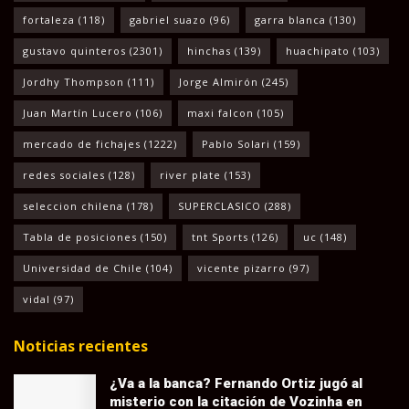
fortaleza
(118)
gabriel suazo
(96)
garra blanca
(130)
gustavo quinteros
(2301)
hinchas
(139)
huachipato
(103)
Jordhy Thompson
(111)
Jorge Almirón
(245)
Juan Martín Lucero
(106)
maxi falcon
(105)
mercado de fichajes
(1222)
Pablo Solari
(159)
redes sociales
(128)
river plate
(153)
seleccion chilena
(178)
SUPERCLASICO
(288)
Tabla de posiciones
(150)
tnt Sports
(126)
uc
(148)
Universidad de Chile
(104)
vicente pizarro
(97)
vidal
(97)
Noticias recientes
¿Va a la banca? Fernando Ortiz jugó al
misterio con la citación de Vozinha en