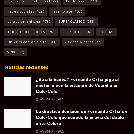
mercado de fichajes
(1222)
Pablo Solari
(159)
redes sociales
(128)
river plate
(153)
seleccion chilena
(178)
SUPERCLASICO
(288)
Tabla de posiciones
(150)
tnt Sports
(126)
uc
(148)
Universidad de Chile
(104)
vicente pizarro
(97)
vidal
(97)
Noticias recientes
¿Va a la banca? Fernando Ortiz jugó al
misterio con la citación de Vozinha en
Colo-Colo
AGOSTO 7, 2026
La drástica decisión de Fernando Ortiz en
Colo-Colo que sacude la previa del duelo
ante Calera
AGOSTO 7, 2026