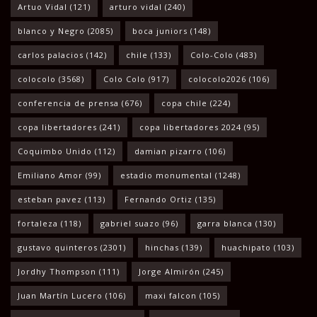
Artuo Vidal
(121)
arturo vidal
(240)
blanco y Negro
(2085)
boca juniors
(148)
carlos palacios
(142)
chile
(133)
Colo-Colo
(483)
colocolo
(3568)
Colo Colo
(917)
colocolo2026
(106)
conferencia de prensa
(676)
copa chile
(224)
copa libertadores
(241)
copa libertadores 2024
(95)
Coquimbo Unido
(112)
damian pizarro
(106)
Emiliano Amor
(99)
estadio monumental
(1248)
esteban pavez
(113)
Fernando Ortiz
(135)
fortaleza
(118)
gabriel suazo
(96)
garra blanca
(130)
gustavo quinteros
(2301)
hinchas
(139)
huachipato
(103)
Jordhy Thompson
(111)
Jorge Almirón
(245)
Juan Martín Lucero
(106)
maxi falcon
(105)