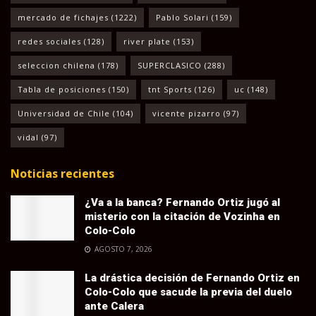
mercado de fichajes
(1222)
Pablo Solari
(159)
redes sociales
(128)
river plate
(153)
seleccion chilena
(178)
SUPERCLASICO
(288)
Tabla de posiciones
(150)
tnt Sports
(126)
uc
(148)
Universidad de Chile
(104)
vicente pizarro
(97)
vidal
(97)
Noticias recientes
¿Va a la banca? Fernando Ortiz jugó al
misterio con la citación de Vozinha en
Colo-Colo
AGOSTO 7, 2026
La drástica decisión de Fernando Ortiz en
Colo-Colo que sacude la previa del duelo
ante Calera