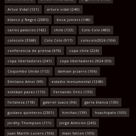
Artuo Vidal
(121)
arturo vidal
(240)
blanco y Negro
(2085)
boca juniors
(148)
carlos palacios
(142)
chile
(133)
Colo-Colo
(483)
colocolo
(3568)
Colo Colo
(917)
colocolo2026
(106)
conferencia de prensa
(676)
copa chile
(224)
copa libertadores
(241)
copa libertadores 2024
(95)
Coquimbo Unido
(112)
damian pizarro
(106)
Emiliano Amor
(99)
estadio monumental
(1248)
esteban pavez
(113)
Fernando Ortiz
(135)
fortaleza
(118)
gabriel suazo
(96)
garra blanca
(130)
gustavo quinteros
(2301)
hinchas
(139)
huachipato
(103)
Jordhy Thompson
(111)
Jorge Almirón
(245)
Juan Martín Lucero
(106)
maxi falcon
(105)