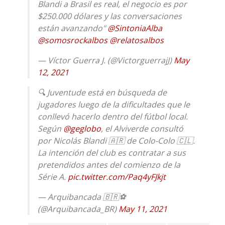
Blandi a Brasil es real, el negocio es por
$250.000 dólares y las conversaciones
están avanzando"
@SintoniaAlba
@somosrockalbos
@relatosalbos
— Víctor Guerra J. (@VictorguerrajJ)
May
12, 2021
🔍 Juventude está en búsqueda de
jugadores luego de la dificultades que le
conllevó hacerlo dentro del fútbol local.
Según
@geglobo
, el Alviverde consultó
por Nicolás Blandi 🇦🇷 de Colo-Colo 🇨🇱.
La intención del club es contratar a sus
pretendidos antes del comienzo de la
Série A.
pic.twitter.com/Paq4yFJkjt
— Arquibancada 🇧🇷⚽
(@Arquibancada_BR)
May 11, 2021