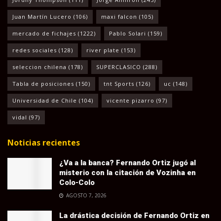
Juan Martín Lucero
(106)
maxi falcon
(105)
mercado de fichajes
(1222)
Pablo Solari
(159)
redes sociales
(128)
river plate
(153)
seleccion chilena
(178)
SUPERCLASICO
(288)
Tabla de posiciones
(150)
tnt Sports
(126)
uc
(148)
Universidad de Chile
(104)
vicente pizarro
(97)
vidal
(97)
Noticias recientes
¿Va a la banca? Fernando Ortiz jugó al
misterio con la citación de Vozinha en
Colo-Colo
AGOSTO 7, 2026
La drástica decisión de Fernando Ortiz en