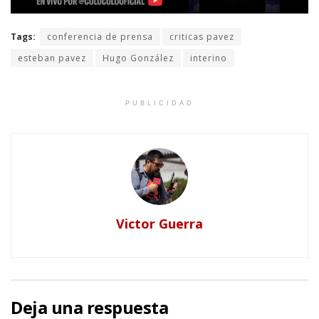
Tags:
conferencia de prensa
criticas pavez
esteban pavez
Hugo González
interino
PUBLICIDAD
Victor Guerra
Deja una respuesta