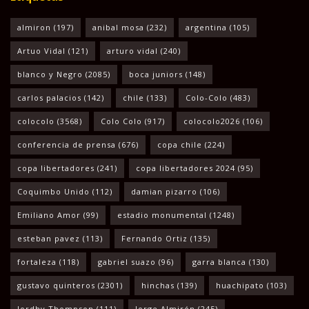
almiron
(197)
anibal mosa
(232)
argentina
(105)
Artuo Vidal
(121)
arturo vidal
(240)
blanco y Negro
(2085)
boca juniors
(148)
carlos palacios
(142)
chile
(133)
Colo-Colo
(483)
colocolo
(3568)
Colo Colo
(917)
colocolo2026
(106)
conferencia de prensa
(676)
copa chile
(224)
copa libertadores
(241)
copa libertadores 2024
(95)
Coquimbo Unido
(112)
damian pizarro
(106)
Emiliano Amor
(99)
estadio monumental
(1248)
esteban pavez
(113)
Fernando Ortiz
(135)
fortaleza
(118)
gabriel suazo
(96)
garra blanca
(130)
gustavo quinteros
(2301)
hinchas
(139)
huachipato
(103)
Jordhy Thompson
(111)
Jorge Almirón
(245)