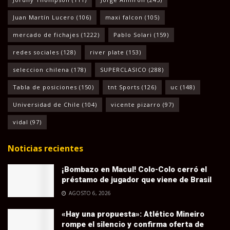
Juan Martín Lucero
(106)
maxi falcon
(105)
mercado de fichajes
(1222)
Pablo Solari
(159)
redes sociales
(128)
river plate
(153)
seleccion chilena
(178)
SUPERCLASICO
(288)
Tabla de posiciones
(150)
tnt Sports
(126)
uc
(148)
Universidad de Chile
(104)
vicente pizarro
(97)
vidal
(97)
Noticias recientes
¡Bombazo en Macul! Colo-Colo cerró el
préstamo de jugador que viene de Brasil
AGOSTO 6, 2026
«Hay una propuesta»: Atlético Mineiro
rompe el silencio y confirma oferta de