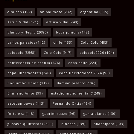
almiron
(197)
anibal mosa
(232)
argentina
(105)
Artuo Vidal
(121)
arturo vidal
(240)
blanco y Negro
(2085)
boca juniors
(148)
carlos palacios
(142)
chile
(133)
Colo-Colo
(483)
colocolo
(3568)
Colo Colo
(917)
colocolo2026
(104)
conferencia de prensa
(676)
copa chile
(224)
copa libertadores
(240)
copa libertadores 2024
(95)
Coquimbo Unido
(112)
damian pizarro
(106)
Emiliano Amor
(99)
estadio monumental
(1248)
esteban pavez
(113)
Fernando Ortiz
(134)
fortaleza
(118)
gabriel suazo
(96)
garra blanca
(130)
gustavo quinteros
(2301)
hinchas
(139)
huachipato
(103)
Jordhy Thompson
(111)
Jorge Almirón
(245)