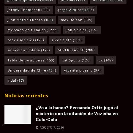
Jordhy Thompson
(111)
Jorge Almirón
(245)
Juan Martín Lucero
(106)
maxi falcon
(105)
mercado de fichajes
(1222)
Pablo Solari
(159)
redes sociales
(128)
river plate
(153)
seleccion chilena
(178)
SUPERCLASICO
(288)
Tabla de posiciones
(150)
tnt Sports
(126)
uc
(148)
Universidad de Chile
(104)
vicente pizarro
(97)
vidal
(97)
Noticias recientes
¿Va a la banca? Fernando Ortiz jugó al
misterio con la citación de Vozinha en
Colo-Colo
AGOSTO 7, 2026