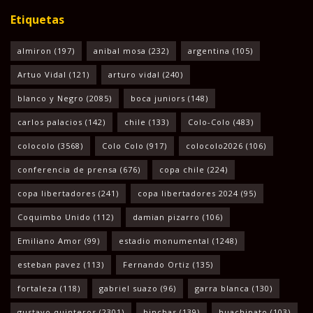
Etiquetas
almiron
(197)
anibal mosa
(232)
argentina
(105)
Artuo Vidal
(121)
arturo vidal
(240)
blanco y Negro
(2085)
boca juniors
(148)
carlos palacios
(142)
chile
(133)
Colo-Colo
(483)
colocolo
(3568)
Colo Colo
(917)
colocolo2026
(106)
conferencia de prensa
(676)
copa chile
(224)
copa libertadores
(241)
copa libertadores 2024
(95)
Coquimbo Unido
(112)
damian pizarro
(106)
Emiliano Amor
(99)
estadio monumental
(1248)
esteban pavez
(113)
Fernando Ortiz
(135)
fortaleza
(118)
gabriel suazo
(96)
garra blanca
(130)
gustavo quinteros
(2301)
hinchas
(139)
huachipato
(103)