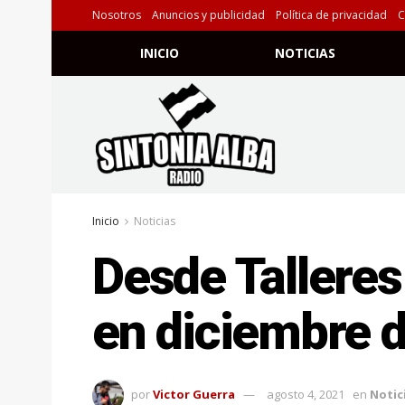
Nosotros
Anuncios y publicidad
Política de privacidad
C
INICIO
NOTICIAS
Inicio
Noticias
Desde Talleres
en diciembre 
por
Victor Guerra
agosto 4, 2021
en
Notic