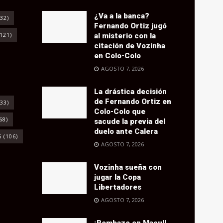
¿Va a la banca?
32)
Fernando Ortiz jugó
121)
al misterio con la
citación de Vozinha
en Colo-Colo
AGOSTO 7, 2026
La drástica decisión
de Fernando Ortiz en
33)
Colo-Colo que
68)
sacude la previa del
duelo ante Calera
6
(106)
AGOSTO 7, 2026
Vozinha sueña con
jugar la Copa
Libertadores
AGOSTO 7, 2026
¡Bombazo en Macul!