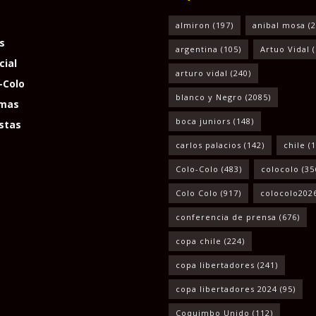
almiron
(197)
anibal mosa
(2
s
argentina
(105)
Artuo Vidal
(
cial
arturo vidal
(240)
-Colo
blanco y Negro
(2085)
mas
boca juniors
(148)
stas
carlos palacios
(142)
chile
(1
Colo-Colo
(483)
colocolo
(35
Colo Colo
(917)
colocolo202
conferencia de prensa
(676)
copa chile
(224)
copa libertadores
(241)
copa libertadores 2024
(95)
Coquimbo Unido
(112)