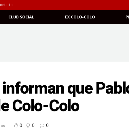
ontacto
CLUB SOCIAL
EX COLO-COLO
P
 informan que Pablo
de Colo-Colo
0
0
0
ias