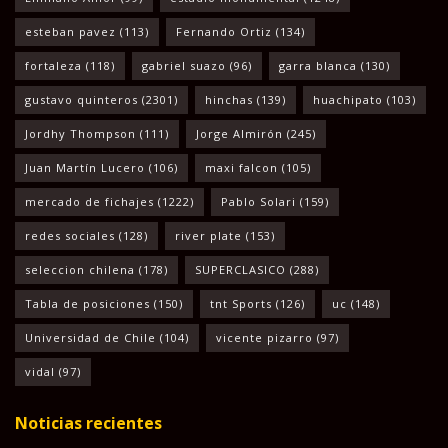
esteban pavez
(113)
Fernando Ortiz
(134)
fortaleza
(118)
gabriel suazo
(96)
garra blanca
(130)
gustavo quinteros
(2301)
hinchas
(139)
huachipato
(103)
Jordhy Thompson
(111)
Jorge Almirón
(245)
Juan Martín Lucero
(106)
maxi falcon
(105)
mercado de fichajes
(1222)
Pablo Solari
(159)
redes sociales
(128)
river plate
(153)
seleccion chilena
(178)
SUPERCLASICO
(288)
Tabla de posiciones
(150)
tnt Sports
(126)
uc
(148)
Universidad de Chile
(104)
vicente pizarro
(97)
vidal
(97)
Noticias recientes