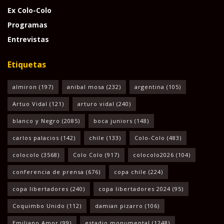
Ex Colo-Colo
Programas
Entrevistas
Etiquetas
almiron
(197)
anibal mosa
(232)
argentina
(105)
Artuo Vidal
(121)
arturo vidal
(240)
blanco y Negro
(2085)
boca juniors
(148)
carlos palacios
(142)
chile
(133)
Colo-Colo
(483)
colocolo
(3568)
Colo Colo
(917)
colocolo2026
(104)
conferencia de prensa
(676)
copa chile
(224)
copa libertadores
(240)
copa libertadores 2024
(95)
Coquimbo Unido
(112)
damian pizarro
(106)
Emiliano Amor
(99)
estadio monumental
(1248)