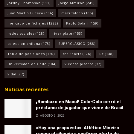
Jordhy Thompson
(111)
Jorge Almirón
(245)
Juan Martín Lucero
(106)
maxi falcon
(105)
mercado de fichajes
(1222)
Pablo Solari
(159)
redes sociales
(128)
river plate
(153)
seleccion chilena
(178)
SUPERCLASICO
(288)
Tabla de posiciones
(150)
tnt Sports
(126)
uc
(148)
Universidad de Chile
(104)
vicente pizarro
(97)
vidal
(97)
Noticias recientes
¡Bombazo en Macul! Colo-Colo cerró el
préstamo de jugador que viene de Brasil
AGOSTO 6, 2026
«Hay una propuesta»: Atlético Mineiro
rompe el silencio y confirma oferta de