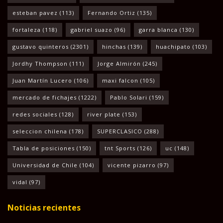
esteban pavez
(113)
Fernando Ortiz
(135)
fortaleza
(118)
gabriel suazo
(96)
garra blanca
(130)
gustavo quinteros
(2301)
hinchas
(139)
huachipato
(103)
Jordhy Thompson
(111)
Jorge Almirón
(245)
Juan Martín Lucero
(106)
maxi falcon
(105)
mercado de fichajes
(1222)
Pablo Solari
(159)
redes sociales
(128)
river plate
(153)
seleccion chilena
(178)
SUPERCLASICO
(288)
Tabla de posiciones
(150)
tnt Sports
(126)
uc
(148)
Universidad de Chile
(104)
vicente pizarro
(97)
vidal
(97)
Noticias recientes