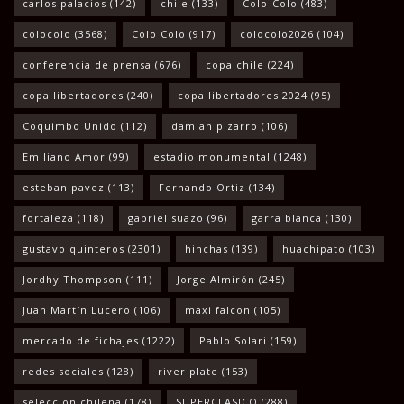
carlos palacios
(142)
chile
(133)
Colo-Colo
(483)
colocolo
(3568)
Colo Colo
(917)
colocolo2026
(104)
conferencia de prensa
(676)
copa chile
(224)
copa libertadores
(240)
copa libertadores 2024
(95)
Coquimbo Unido
(112)
damian pizarro
(106)
Emiliano Amor
(99)
estadio monumental
(1248)
esteban pavez
(113)
Fernando Ortiz
(134)
fortaleza
(118)
gabriel suazo
(96)
garra blanca
(130)
gustavo quinteros
(2301)
hinchas
(139)
huachipato
(103)
Jordhy Thompson
(111)
Jorge Almirón
(245)
Juan Martín Lucero
(106)
maxi falcon
(105)
mercado de fichajes
(1222)
Pablo Solari
(159)
redes sociales
(128)
river plate
(153)
seleccion chilena
(178)
SUPERCLASICO
(288)